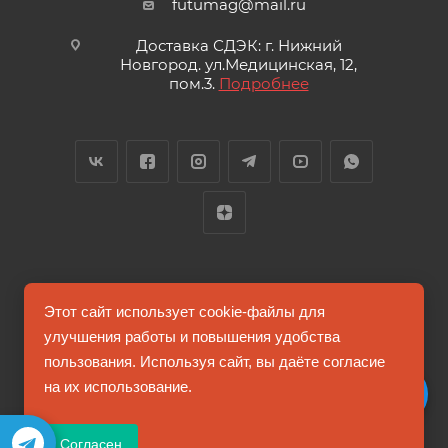
futumag@mail.ru
Доставка СДЭК: г. Нижний
Новгород. ул.Медицинская, 12,
пом.3.
Подробнее
2026 © FUTUMAG.RU
Этот сайт использует cookie-файлы для
улучшения работы и повышения удобства
пользования. Используя сайт, вы даёте согласие
Информация на сайте не является публичной офертой
на их использование.
Соглашение на обработку персональных данных
Согласен