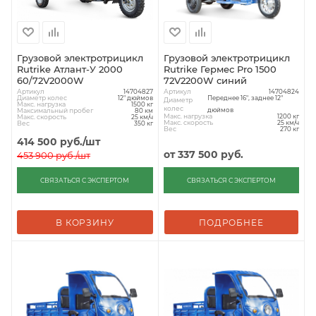
Грузовой электротрицикл
Грузовой электротрицикл
Rutrike Атлант-У 2000
Rutrike Гермес Pro 1500
60/72V2000W
72V2200W синий
Артикул
Артикул
14704827
14704824
Диаметр колес
12" дюймов
Переднее 16", заднее 12"
Диаметр
Макс. нагрузка
1500 кг
колес
дюймов
Максимальный пробег
80 км
Макс. нагрузка
1200 кг
Макс. скорость
25 км/ч
Макс. скорость
25 км/ч
Вес
350 кг
Вес
270 кг
414 500
руб.
/шт
от
337 500 руб.
453 900
руб.
/шт
СВЯЗАТЬСЯ С ЭКСПЕРТОМ
СВЯЗАТЬСЯ С ЭКСПЕРТОМ
В КОРЗИНУ
ПОДРОБНЕЕ