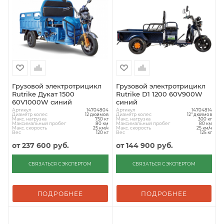
Грузовой электротрицикл
Грузовой электротрицикл
Rutrike Дукат 1500
Rutrike D1 1200 60V900W
60V1000W синий
синий
Артикул
Артикул
14704804
14704814
Диаметр колес
Диаметр колес
12 дюймов
12" дюймов
Макс. нагрузка
Макс. нагрузка
750 кг
300 кг
Максимальный пробег
Максимальный пробег
80 км
80 км
Макс. скорость
Макс. скорость
25 км/ч
25 км/ч
Вес
Вес
120 кг
125 кг
от
237 600 руб.
от
144 900 руб.
СВЯЗАТЬСЯ С ЭКСПЕРТОМ
СВЯЗАТЬСЯ С ЭКСПЕРТОМ
ПОДРОБНЕЕ
ПОДРОБНЕЕ