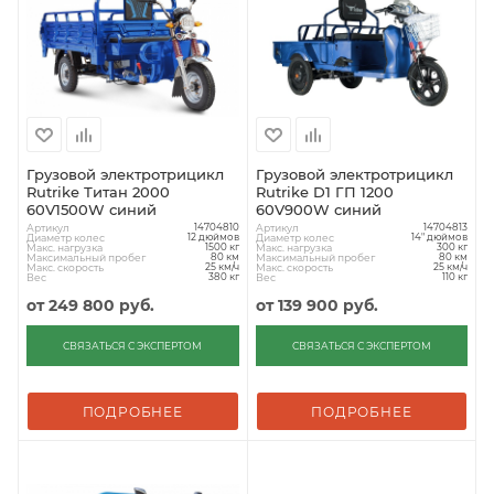
Грузовой электротрицикл
Грузовой электротрицикл
Rutrike Титан 2000
Rutrike D1 ГП 1200
60V1500W синий
60V900W синий
Артикул
Артикул
14704810
14704813
Диаметр колес
Диаметр колес
12 дюймов
14" дюймов
Макс. нагрузка
Макс. нагрузка
1500 кг
300 кг
Максимальный пробег
Максимальный пробег
80 км
80 км
Макс. скорость
Макс. скорость
25 км/ч
25 км/ч
Вес
Вес
380 кг
110 кг
от
249 800 руб.
от
139 900 руб.
СВЯЗАТЬСЯ С ЭКСПЕРТОМ
СВЯЗАТЬСЯ С ЭКСПЕРТОМ
ПОДРОБНЕЕ
ПОДРОБНЕЕ