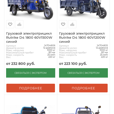
Грузовой электротрицикл
Грузовой электротрицикл
Rutrike D4 1800 60V1500W
Rutrike D4 1800 60V1200W
синий
синий
Артикул
Артикул
14704806
14704805
Диаметр колес
Диаметр колес
12 дюймов
12 дюймов
Макс. нагрузка
Макс. нагрузка
1000 кг
1000 кг
Максимальный пробег
Максимальный пробег
80 км
80 км
Макс. скорость
Макс. скорость
25 км/ч
25 км/ч
Вес
Вес
220 кг
220 кг
от
232 800 руб.
от
223 100 руб.
СВЯЗАТЬСЯ С ЭКСПЕРТОМ
СВЯЗАТЬСЯ С ЭКСПЕРТОМ
ПОДРОБНЕЕ
ПОДРОБНЕЕ