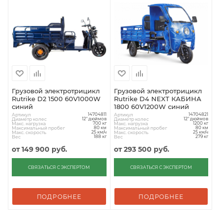
Грузовой электротрицикл
Грузовой электротрицикл
Rutrike D2 1500 60V1000W
Rutrike D4 NEXT КАБИНА
синий
1800 60V1200W синий
Артикул
Артикул
14704811
14704821
Диаметр колес
Диаметр колес
12" дюймов
12" дюймов
Макс. нагрузка
Макс. нагрузка
700 кг
1200 кг
Максимальный пробег
Максимальный пробег
80 км
80 км
Макс. скорость
Макс. скорость
25 км/ч
25 км/ч
Вес
Вес
188 кг
279 кг
от
149 900 руб.
от
293 500 руб.
СВЯЗАТЬСЯ С ЭКСПЕРТОМ
СВЯЗАТЬСЯ С ЭКСПЕРТОМ
ПОДРОБНЕЕ
ПОДРОБНЕЕ