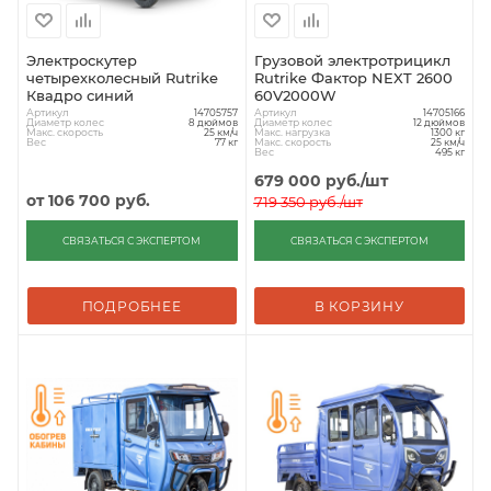
Электроскутер
Грузовой электротрицикл
четырехколесный Rutrike
Rutrike Фактор NEXT 2600
Квадро синий
60V2000W
Артикул
Артикул
14705757
14705166
Диаметр колес
Диаметр колес
8 дюймов
12 дюймов
Макс. скорость
Макс. нагрузка
25 км/ч
1300 кг
Вес
Макс. скорость
77 кг
25 км/ч
Вес
495 кг
679 000
руб.
/шт
от
106 700 руб.
719 350
руб.
/шт
СВЯЗАТЬСЯ С ЭКСПЕРТОМ
СВЯЗАТЬСЯ С ЭКСПЕРТОМ
ПОДРОБНЕЕ
В КОРЗИНУ