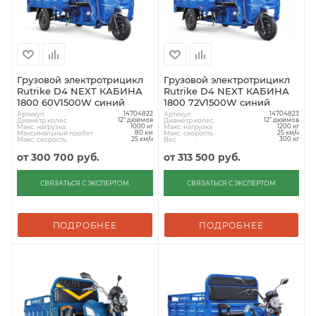
Грузовой электротрицикл
Грузовой электротрицикл
Rutrike D4 NEXT КАБИНА
Rutrike D4 NEXT КАБИНА
1800 60V1500W синий
1800 72V1500W синий
Артикул
Артикул
14704822
14704823
Диаметр колес
Диаметр колес
12" дюймов
12" дюймов
Макс. нагрузка
Макс. нагрузка
1000 кг
1200 кг
Максимальный пробег
Макс. скорость
80 км
25 км/ч
Макс. скорость
Вес
25 км/ч
300 кг
от
300 700 руб.
от
313 500 руб.
СВЯЗАТЬСЯ С ЭКСПЕРТОМ
СВЯЗАТЬСЯ С ЭКСПЕРТОМ
ПОДРОБНЕЕ
ПОДРОБНЕЕ