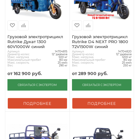
Грузовой электротрицикл
Грузовой электротрицикл
Rutrike Дукат 1300
Rutrike D4 NEXT PRO 1800
60V1000W синий
72V1500W синий
Артикул
Артикул
14704815
14704820
Диаметр колес
Диаметр колес
12" дюймов
12" дюймов
Макс. нагрузка
Макс. нагрузка
500 кг
1200 кг
Максимальный пробег
Максимальный пробег
80 км
80 км
Макс. скорость
Макс. скорость
25 км/ч
25 км/ч
Вес
Вес
290 кг
250 кг
от
162 900 руб.
от
289 900 руб.
СВЯЗАТЬСЯ С ЭКСПЕРТОМ
СВЯЗАТЬСЯ С ЭКСПЕРТОМ
ПОДРОБНЕЕ
ПОДРОБНЕЕ