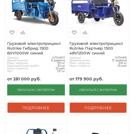
Грузовой электротрицикл
Грузовой электротрицикл
Rutrike Гибрид 1500
Rutrike Партнёр 1500
60V1000W синий
48V1200W синий
Артикул
Артикул
14704807
14704816
Диаметр колес
Диаметр колес
12 дюймов
12" дюймов
Макс. нагрузка
Макс. нагрузка
750 кг
500 кг
Максимальный пробег
Макс. скорость
30 км
25 км/ч
Макс. скорость
25 км/ч
Вес
237 кг
от
281 000 руб.
от
179 900 руб.
СВЯЗАТЬСЯ С ЭКСПЕРТОМ
СВЯЗАТЬСЯ С ЭКСПЕРТОМ
ПОДРОБНЕЕ
ПОДРОБНЕЕ