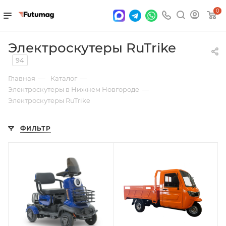
0
Электроскутеры RuTrike
94
—
—
Главная
Каталог
—
Электроскутеры в Нижнем Новгороде
Электроскутеры RuTrike
ФИЛЬТР