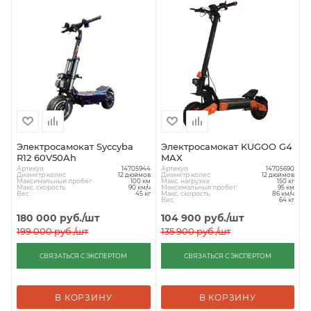
Электросамокат Syccyba
Электросамокат KUGOO G4
R12 60V50Ah
MAX
Артикул
Артикул
14705944
14705690
Диаметр колес
Диаметр колес
12 дюймов
12 дюймов
Максимальный пробег
Макс. нагрузка
100 км
150 кг
Макс. скорость
Максимальный пробег
90 км/ч
95 км
Вес
Макс. скорость
45 кг
86 км/ч
Вес
64 кг
180 000
руб.
/шт
104 900
руб.
/шт
199 000
руб.
/шт
135 900
руб.
/шт
СВЯЗАТЬСЯ С ЭКСПЕРТОМ
СВЯЗАТЬСЯ С ЭКСПЕРТОМ
В КОРЗИНУ
В КОРЗИНУ