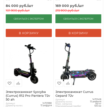
84 000
руб.
/шт
169 000
руб.
/шт
101 900
руб.
/шт
215 900
руб.
/шт
СВЯЗАТЬСЯ С ЭКСПЕРТОМ
СВЯЗАТЬСЯ С ЭКСПЕРТОМ
В КОРЗИНУ
В КОРЗИНУ
Электросамокат Syccyba
Электросамокат Currus
(Currus) R12 Pro Pantera 72v
Gepard 72v
50 ah
Артикул
14701416
Диаметр колес
12 дюймов
Артикул
14701990
Макс. нагрузка
150 кг
Диаметр колес
12 дюймов
Максимальный пробег
100 км