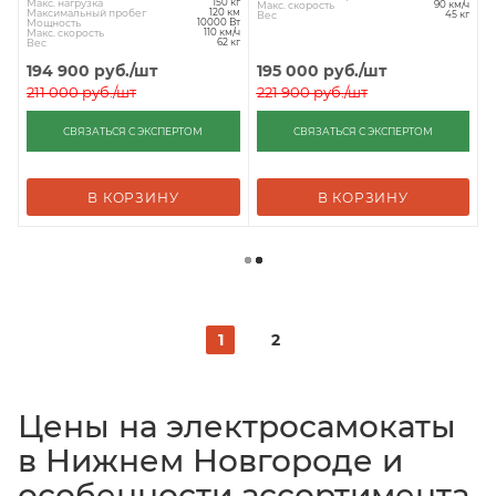
Макс. нагрузка
150 кг
Макс. скорость
90 км/ч
Максимальный пробег
120 км
Вес
45 кг
Мощность
10000 Вт
Макс. скорость
110 км/ч
Вес
62 кг
194 900
руб.
/шт
195 000
руб.
/шт
211 000
руб.
/шт
221 900
руб.
/шт
СВЯЗАТЬСЯ С ЭКСПЕРТОМ
СВЯЗАТЬСЯ С ЭКСПЕРТОМ
В КОРЗИНУ
В КОРЗИНУ
1
2
Цены на электросамокаты
в Нижнем Новгороде и
особенности ассортимента