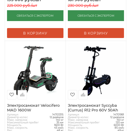
225 000
руб.
/шт
230 000
руб.
/шт
СВЯЗАТЬСЯ С ЭКСПЕРТОМ
СВЯЗАТЬСЯ С ЭКСПЕРТОМ
В КОРЗИНУ
В КОРЗИНУ
Электросамокат Velocifero
Электросамокат Syccyba
MAD 1600W
(Currus) R12 Pro 60V 50Ah
Артикул
Артикул
14703315
14701991
Диаметр колес
Диаметр колес
12 дюймов
12 дюймов
Макс. нагрузка
Макс. нагрузка
140 кг
150 кг
Максимальный пробег
Максимальный пробег
35 км
120 км
Мощность
Мощность
1600 Вт
6000 Вт
Макс. скорость
Макс. скорость
45 км/ч
85 км/ч
Вес
Вес
48 кг
49 кг