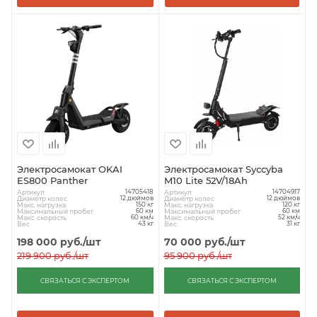
Электросамокат OKAI
Электросамокат Syccyba
ES800 Panther
M10 Lite 52V/18Ah
Артикул
Артикул
14705418
14704917
Диаметр колес
Диаметр колес
12 дюймов
12 дюймов
Макс. нагрузка
Макс. нагрузка
150 кг
120 кг
Максимальный пробег
Максимальный пробег
60 км
60 км
Макс. скорость
Макс. скорость
60 км/ч
52 км/ч
Вес
Вес
43 кг
31 кг
198 000
руб.
/шт
70 000
руб.
/шт
219 900
руб.
/шт
95 900
руб.
/шт
СВЯЗАТЬСЯ С ЭКСПЕРТОМ
СВЯЗАТЬСЯ С ЭКСПЕРТОМ