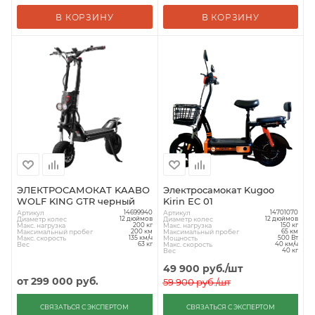
В КОРЗИНУ
В КОРЗИНУ
ЭЛЕКТРОСАМОКАТ KAABO
Электросамокат Kugoo
WOLF KING GTR черный
Kirin EC 01
Артикул
Артикул
14699940
14701070
Диаметр колес
Диаметр колес
12 дюймов
12 дюймов
Макс. нагрузка
Макс. нагрузка
200 кг
150 кг
Максимальный пробег
Максимальный пробег
200 км
65 км
Макс. скорость
Мощность
135 км/ч
500 Вт
Вес
Макс. скорость
63 кг
40 км/ч
Вес
40 кг
49 900
руб.
/шт
от
299 000 руб.
59 900
руб.
/шт
СВЯЗАТЬСЯ С ЭКСПЕРТОМ
СВЯЗАТЬСЯ С ЭКСПЕРТОМ