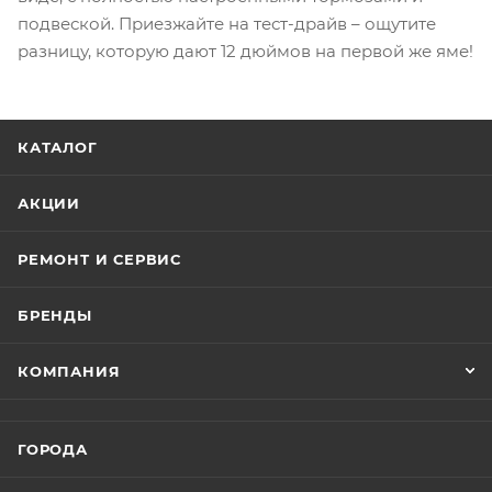
подвеской. Приезжайте на тест-драйв – ощутите
разницу, которую дают 12 дюймов на первой же яме!
КАТАЛОГ
АКЦИИ
РЕМОНТ И СЕРВИС
БРЕНДЫ
КОМПАНИЯ
ГОРОДА