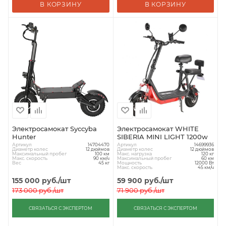
В КОРЗИНУ
В КОРЗИНУ
Электросамокат Syccyba
Электросамокат WHITE
Hunter
SIBERIA MINI LIGHT 1200w
Артикул
Артикул
14704470
14699936
Диаметр колес
Диаметр колес
12 дюймов
12 дюймов
Максимальный пробег
Макс. нагрузка
100 км
120 кг
Макс. скорость
Максимальный пробег
90 км/ч
60 км
Вес
Мощность
45 кг
12000 Вт
Макс. скорость
45 км/ч
155 000
руб.
/шт
59 900
руб.
/шт
173 000
руб.
/шт
71 900
руб.
/шт
СВЯЗАТЬСЯ С ЭКСПЕРТОМ
СВЯЗАТЬСЯ С ЭКСПЕРТОМ