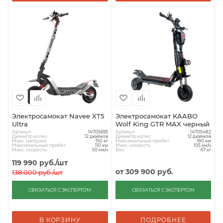
Электросамокат Navee XT5
Электросамокат KAABO
Ultra
Wolf King GTR MAX черный
Артикул
Артикул
14705695
14705482
Диаметр колес
Диаметр колес
12 дюймов
12 дюймов
Макс. нагрузка
Максимальный пробег
150 кг
180 км
Максимальный пробег
Макс. скорость
110 км
105 км/ч
Макс. скорость
Вес
50 км/ч
67 кг
119 990
руб.
/шт
от
309 900 руб.
138 000
руб.
/шт
СВЯЗАТЬСЯ С ЭКСПЕРТОМ
СВЯЗАТЬСЯ С ЭКСПЕРТОМ
В КОРЗИНУ
ПОДРОБНЕЕ