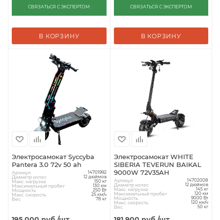
СВЯЗАТЬСЯ С ЭКСПЕРТОМ
СВЯЗАТЬСЯ С ЭКСПЕРТОМ
В КОРЗИНУ
В КОРЗИНУ
Электросамокат Syccyba
Электросамокат WHITE
Pantera 3.0 72v 50 ah
SIBERIA TEVERUN BAIKAL
9000W 72V35AH
Артикул
14701992
Диаметр колес
12 дюймов
Артикул
14702008
Макс. нагрузка
150 кг
Диаметр колес
12 дюймов
Максимальный пробег
130 км
Макс. нагрузка
145 кг
Мощность
250 Вт
Максимальный пробег
120 км
Макс. скорость
25 км/ч
Мощность
9000 Вт
Вес
78 кг
Макс. скорость
120 км/ч
Вес
50 кг
195 000
руб.
/шт
181 900
руб.
/шт