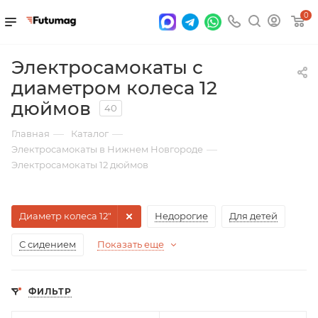
0
Электросамокаты с
диаметром колеса 12
дюймов
40
—
—
Главная
Каталог
—
Электросамокаты в Нижнем Новгороде
Электросамокаты 12 дюймов
Диаметр колеса 12"
Недорогие
Для детей
С сидением
Показать еще
ФИЛЬТР