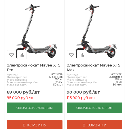
Электросамокат Navee XT5
Электросамокат Navee XT5
Pro
Max
Артикул
Артикул
14705694
14705696
Диаметр колес
Диаметр колес
12 дюймов
12 дюймов
Макс. нагрузка
Макс. нагрузка
150 кг
150 кг
Максимальный пробег
Максимальный пробег
75 км
110 км
Макс. скорость
Макс. скорость
50 км/ч
50 км/ч
89 000
руб.
/шт
90 000
руб.
/шт
95 000
руб.
/шт
115 900
руб.
/шт
СВЯЗАТЬСЯ С ЭКСПЕРТОМ
СВЯЗАТЬСЯ С ЭКСПЕРТОМ
В КОРЗИНУ
В КОРЗИНУ