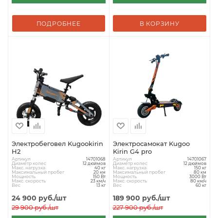
ПОДРОБНЕЕ
В КОРЗИНУ
Электробеговел Kugookirin
Электросамокат Kugoo
H2
Kirin G4 pro
Артикул
Артикул
14701068
14701067
Диаметр колес
Диаметр колес
12 дюймов
12 дюймов
Макс. нагрузка
Макс. нагрузка
40 кг
150 кг
Максимальный пробег
Максимальный пробег
20 км
80 км
Мощность
Мощность
150 Вт
3000 Вт
Макс. скорость
Макс. скорость
23 км/ч
80 км/ч
Вес
Вес
13 кг
60 кг
24 900
руб.
/шт
189 900
руб.
/шт
29 900
руб.
/шт
227 900
руб.
/шт