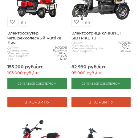
Электроскутер
Электротрицикл IKINGI
четырехколесный Rutrike
SIBTRIKE T3
Лич
Артикул
14705736
Макс. нагрузка
240 кг
Артикул
14705761
Максимальный пробег
50 км
Диаметр колес
8 дюймов
Макс. скорость
40 км/ч
Макс. нагрузка
190 кг
Макс. скорость
25 км/ч
Вес
121 кг
155 200
руб.
/шт
82 990
руб.
/шт
183 000
руб.
/шт
99 000
руб.
/шт
СВЯЗАТЬСЯ С ЭКСПЕРТОМ
СВЯЗАТЬСЯ С ЭКСПЕРТОМ
В КОРЗИНУ
В КОРЗИНУ