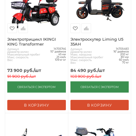
Электротрицикл IKINGI
Электроскутер Liming U5
KING Transformer
35AH
Артикул
Артикул
14705746
14705483
Диаметр колес
Диаметр колес
10" дюймов
16" дюймов
Максимальный пробег
Макс. нагрузка
45 км
200 кг
Макс. скорость
Максимальный пробег
25 км/ч
80 км
Вес
Макс. скорость
109 кг кг
60 км/ч
Вес
70 кг
73 900
руб.
/шт
84 490
руб.
/шт
91 900
руб.
/шт
103 900
руб.
/шт
СВЯЗАТЬСЯ С ЭКСПЕРТОМ
СВЯЗАТЬСЯ С ЭКСПЕРТОМ
В КОРЗИНУ
В КОРЗИНУ