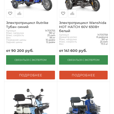
Электротрицикл Rutrike
Электротрицикл Wanshida
Тубан синий
HOT HATCH 60V 650Вт
белый
Артикул
14705755
Макс. нагрузка
190 кг
Артикул
14705758
Макс. скорость
25 км/ч
Диаметр колес
8 дюймов
Вес
86 кг
Макс. нагрузка
160 кг
Передние шины
10 дюйм
Макс. скорость
25 км/ч
Задние шины
12 дюйм
Вес
73.5 кг
от
90 200 руб.
от
141 600 руб.
СВЯЗАТЬСЯ С ЭКСПЕРТОМ
СВЯЗАТЬСЯ С ЭКСПЕРТОМ
ПОДРОБНЕЕ
ПОДРОБНЕЕ