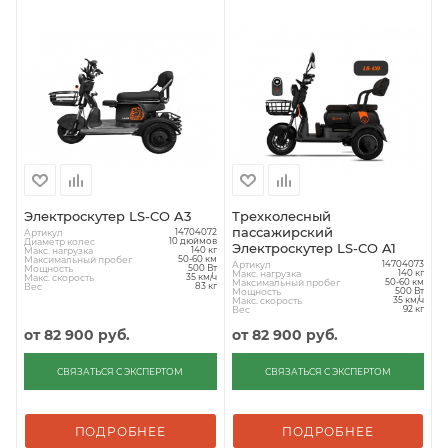
Электроскутер LS-CO A3
Трехколесный
пассажирский
Артикул
14704072
Диаметр колес
10 дюймов
Электроскутер LS-CO A1
Макс. нагрузка
140 кг
Максимальный пробег
50-60 км
Артикул
14704073
Мощность
500 Вт
Макс. нагрузка
140 кг
Макс. скорость
35 км/ч
Максимальный пробег
50-60 км
Вес
83 кг
Мощность
500 Вт
Макс. скорость
35 км/ч
Вес
92 кг
от
82 900 руб.
от
82 900 руб.
СВЯЗАТЬСЯ С ЭКСПЕРТОМ
СВЯЗАТЬСЯ С ЭКСПЕРТОМ
ПОДРОБНЕЕ
ПОДРОБНЕЕ