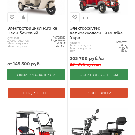
Электротрицикл Rutrike
Электроскутер
Неон бежевый
четырехколесный Rutrike
Хара
Артикул
14705759
Диаметр колес
10 дюймов
Артикул
14705762
Макс. нагрузка
200 кг
Макс. нагрузка
190 кг
Макс. скорость
25 км/ч
Макс. скорость
25 км/ч
Вес
153 кг
203 700
руб.
/шт
от
145 500 руб.
237 000
руб.
/шт
СВЯЗАТЬСЯ С ЭКСПЕРТОМ
СВЯЗАТЬСЯ С ЭКСПЕРТОМ
ПОДРОБНЕЕ
В КОРЗИНУ