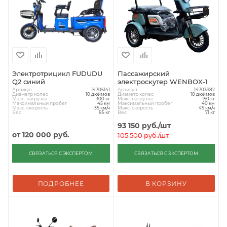
Электротрицикл FUDUDU
Пассажирский
Q2 синий
электроскутер WENBOX-1
Артикул
Артикул
14705141
14703982
Диаметр колес
Диаметр колес
10 дюймов
10 дюймов
Макс. нагрузка
Макс. нагрузка
300 кг
150 кг
Максимальный пробег
Максимальный пробег
45 км
40 км
Макс. скорость
Макс. скорость
35 км/ч
45 км/ч
Вес
Вес
85 кг
71 кг
93 150
руб.
/шт
от
120 000 руб.
105 500
руб.
/шт
СВЯЗАТЬСЯ С ЭКСПЕРТОМ
СВЯЗАТЬСЯ С ЭКСПЕРТОМ
ПОДРОБНЕЕ
В КОРЗИНУ