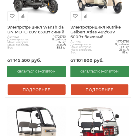
Электротрицикл Wanshida
Электротрицикл Rutrike
UN MOTO 60V 650Вт синий
Gelbert Atlas 48V/60V
600Вт бежевый
Артикул
14705760
Диаметр колес
8 дюймов
Артикул
14705756
Макс. нагрузка
160 кг
Диаметр колес
8 дюймов
Макс. скорость
25 км/ч
Макс. нагрузка
190 кг
Вес
88.8 кг
Макс. скорость
25 км/ч
Вес
95 кг
от
145 500 руб.
от
101 900 руб.
СВЯЗАТЬСЯ С ЭКСПЕРТОМ
СВЯЗАТЬСЯ С ЭКСПЕРТОМ
ПОДРОБНЕЕ
ПОДРОБНЕЕ