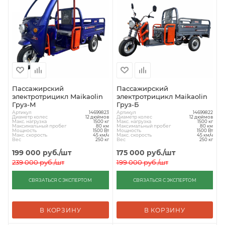
Пассажирский
Пассажирский
электротрицикл Maikaolin
электротрицикл Maikaolin
Груз-М
Груз-Б
Артикул
Артикул
14699823
14699822
Диаметр колес
Диаметр колес
12 дюймов
12 дюймов
Макс. нагрузка
Макс. нагрузка
1500 кг
1500 кг
Максимальный пробег
Максимальный пробег
80 км
80 км
Мощность
Мощность
1500 Вт
1500 Вт
Макс. скорость
Макс. скорость
45 км/ч
45 км/ч
Вес
Вес
250 кг
250 кг
199 000
руб.
/шт
175 000
руб.
/шт
239 000
руб.
/шт
199 000
руб.
/шт
СВЯЗАТЬСЯ С ЭКСПЕРТОМ
СВЯЗАТЬСЯ С ЭКСПЕРТОМ
В КОРЗИНУ
В КОРЗИНУ