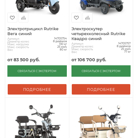
Электротрицикл Rutrike
Электроскутер
Вега синий
четырехколесный Rutrike
Квадро синий
Артикул
14705754
Диаметр колес
8 дюймов
Артикул
14705757
Макс. нагрузка
130 кг
Диаметр колес
8 дюймов
Макс. скорость
25 км/ч
Макс. скорость
25 км/ч
Вес
80 кг
Вес
77 кг
от
83 500 руб.
от
106 700 руб.
СВЯЗАТЬСЯ С ЭКСПЕРТОМ
СВЯЗАТЬСЯ С ЭКСПЕРТОМ
ПОДРОБНЕЕ
ПОДРОБНЕЕ