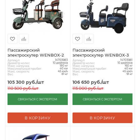
Пассажирский
Пассажирский
электроскутер WENBOX-2
электроскутер WENBOX-3
Артикул
Артикул
14703983
14703981
Диаметр колес
Диаметр колес
10 дюймов
10 дюймов
Макс. нагрузка
Макс. нагрузка
180 кг
160 кг
Максимальный пробег
Максимальный пробег
40 км
40 км
Макс. скорость
Макс. скорость
45 км/ч
45 км/ч
Вес
Вес
81 кг
91 кг
105 300
руб.
/шт
106 650
руб.
/шт
110 500
руб.
/шт
115 000
руб.
/шт
СВЯЗАТЬСЯ С ЭКСПЕРТОМ
СВЯЗАТЬСЯ С ЭКСПЕРТОМ
В КОРЗИНУ
В КОРЗИНУ