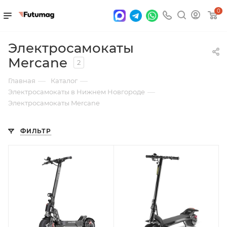
0
Электросамокаты
Mercane
2
—
—
Главная
Каталог
—
Электросамокаты в Нижнем Новгороде
Электросамокаты Mercane
ФИЛЬТР