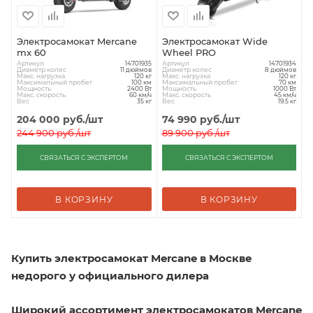
Электросамокат Mercane
Электросамокат Wide
mx 60
Wheel PRO
Артикул
Артикул
14701935
14701934
Диаметр колес
Диаметр колес
11 дюймов
8 дюймов
Макс. нагрузка
Макс. нагрузка
120 кг
120 кг
Максимальный пробег
Максимальный пробег
100 км
70 км
Мощность
Мощность
2400 Вт
1000 Вт
Макс. скорость
Макс. скорость
60 км/ч
45 км/ч
Вес
Вес
35 кг
19.5 кг
204 000
руб.
/шт
74 990
руб.
/шт
244 900
руб.
/шт
89 900
руб.
/шт
СВЯЗАТЬСЯ С ЭКСПЕРТОМ
СВЯЗАТЬСЯ С ЭКСПЕРТОМ
В КОРЗИНУ
В КОРЗИНУ
Купить электросамокат Mercane в Москве
недорого у официального дилера
Широкий ассортимент электросамокатов Mercane