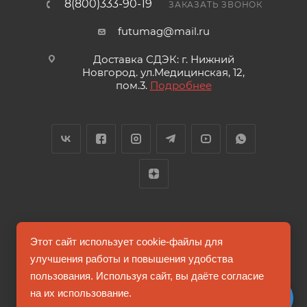
8(800)333-90-19
ЗАКАЗАТЬ ЗВОНОК
futumag@mail.ru
Доставка СДЭК: г. Нижний
Новгород. ул.Медицинская, 12,
пом.3.
Подробнее
2026 © FUTUMAG.RU
Этот сайт использует cookie-файлы для
улучшения работы и повышения удобства
пользования. Используя сайт, вы даёте согласие
Информация на сайте не является публичной офертой
на их использование.