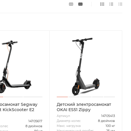
осамокат Segway
Детский электросамокат
 KickScooter E2
OKAI ES51 Zippy
14705413
Артикул
8 дюймов
Диаметр колес
14705617
100 кг
Макс. нагрузка
8 дюймов
колес
25 км
Максимальный пробег