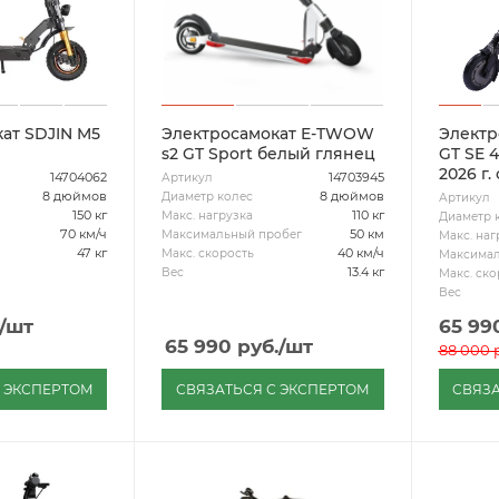
ат SDJIN M5
Электросамокат E-TWOW
Элект
s2 GT Sport белый глянец
GT SE 
2026 г
14704062
14703945
Артикул
8 дюймов
8 дюймов
Диаметр колес
Артикул
150 кг
110 кг
Макс. нагрузка
Диаметр 
70 км/ч
50 км
Максимальный пробег
Макс. наг
47 кг
40 км/ч
Макс. скорость
Максимал
13.4 кг
Вес
Макс. ско
Вес
/шт
65 99
65 990
руб.
/шт
88 000
р
С ЭКСПЕРТОМ
СВЯЗАТЬСЯ С ЭКСПЕРТОМ
СВЯЗА