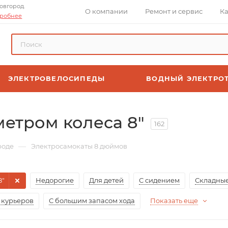
овгород.
О компании
Ремонт и сервис
Ка
робнее
ЭЛЕКТРОВЕЛОСИПЕДЫ
ВОДНЫЙ ЭЛЕКТРО
етром колеса 8″
162
—
роде
Электросамокаты 8 дюймов
8"
Недорогие
Для детей
С сидением
Складны
 курьеров
С большим запасом хода
Показать еще