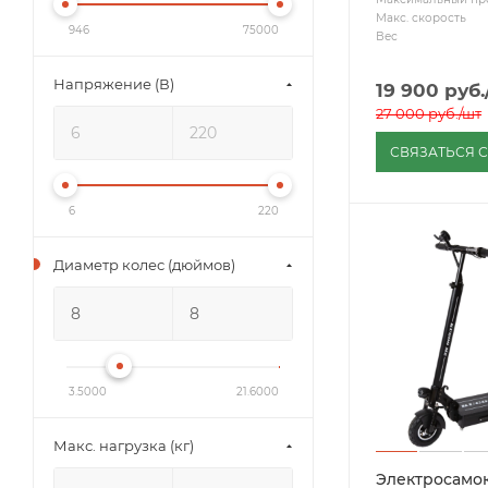
Макс. скорость
946
75000
Вес
Напряжение (В)
19 900
руб.
27 000
руб.
/шт
СВЯЗАТЬСЯ 
6
220
Диаметр колес (дюймов)
3.5000
21.6000
Макс. нагрузка (кг)
Электросамок