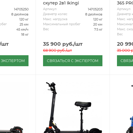
скутер 2в1 Ikingi
365 PR
14705250
14705203
Артикул
Артикул
8 дюймов
8 дюймов
Диаметр колес
Диаметр 
120 кг
120 кг
Макс. нагрузка
Макс. наг
25 км
20 км
обег
Максимальный пробег
Максимал
45 км/ч
7.5 кг
Вес
Макс. ско
18 кг
Вес
/шт
35 900
руб.
/шт
20 99
68 900
руб.
/шт
35 000
р
С ЭКСПЕРТОМ
СВЯЗАТЬСЯ С ЭКСПЕРТОМ
СВЯЗА