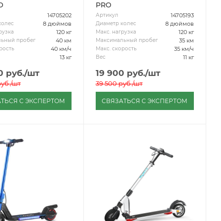
O
PRO
14705202
14705193
Артикул
8 дюймов
8 дюймов
колес
Диаметр колес
120 кг
120 кг
рузка
Макс. нагрузка
40 км
35 км
ьный пробег
Максимальный пробег
40 км/ч
35 км/ч
рость
Макс. скорость
13 кг
11 кг
Вес
0
руб.
/шт
19 900
руб.
/шт
уб.
/шт
39 500
руб.
/шт
ТЬСЯ С ЭКСПЕРТОМ
СВЯЗАТЬСЯ С ЭКСПЕРТОМ