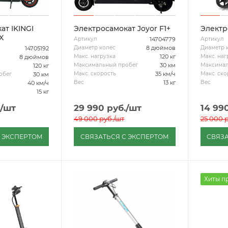
ат IKINGI
Электросамокат Joyor F1+
Электр
X
14704779
Артикул
Артикул
8 дюймов
Диаметр колес
Диаметр 
14705192
120 кг
Макс. нагрузка
Макс. наг
8 дюймов
30 км
Максимальный пробег
Максимал
120 кг
35 км/ч
Макс. скорость
Макс. ско
30 км
обег
13 кг
Вес
Вес
40 км/ч
15 кг
/шт
29 990
руб.
/шт
14 99
49 000
руб.
/шт
25 000
р
С ЭКСПЕРТОМ
СВЯЗАТЬСЯ С ЭКСПЕРТОМ
СВЯЗА
Хиты п