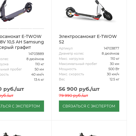
росамокат E-TWOW
Электросамокат E-TWOW
48V 10,5 AH Samsung
S2
. серый графит
14703877
Артикул
8 дюймов
Диаметр колес
14703889
110 кг
Макс. нагрузка
8 дюймов
колес
30 км
Максимальный пробег
110 кг
рузка
500 Вт
Мощность
50 км
ьный пробег
30 км/ч
Макс. скорость
40 км/ч
рость
12.5 кг
Вес
13.4 кг
0
руб.
/шт
56 900
руб.
/шт
уб.
/шт
79 990
руб.
/шт
ТЬСЯ С ЭКСПЕРТОМ
СВЯЗАТЬСЯ С ЭКСПЕРТОМ