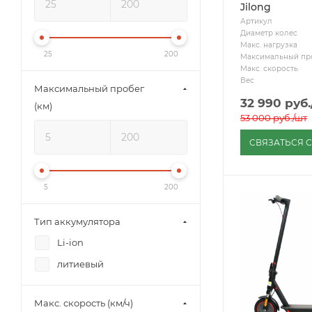
Jilong
Артикул
Диаметр колес
Макс. нагрузка
25
200
Максимальный пр
Макс. скорость
Вес
Максимальный пробег
32 990
руб.
(км)
53 000
руб.
/шт
СВЯЗАТЬСЯ 
5
200
Тип аккумулятора
Li-ion
литиевый
Макс. скорость (км/ч)