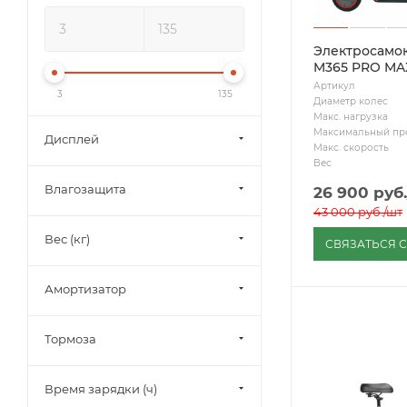
Электросамок
M365 PRO MA
Артикул
3
135
Диаметр колес
Макс. нагрузка
Максимальный пр
Дисплей
Макс. скорость
Вес
Влагозащита
26 900
руб.
43 000
руб.
/шт
Вес (кг)
СВЯЗАТЬСЯ 
Амортизатор
Тормоза
Время зарядки (ч)