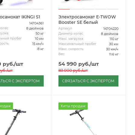
осамокат IKINGI S1
Электросамокат E-TWOW
Booster SE белый
14704361
8 дюймов
колес
14704220
Артикул
50 кг
рузка
8 дюймов
Диаметр колес
10 км
ьный пробег
110 кг
Макс. нагрузка
15 км/ч
рость
30 км
Максимальный пробег
8 кг
30 км/ч
Макс. скорость
11.6 кг
Вес
0
руб.
/шт
54 990
руб.
/шт
уб.
/шт
83 000
руб.
/шт
ТЬСЯ С ЭКСПЕРТОМ
СВЯЗАТЬСЯ С ЭКСПЕРТОМ
родаж
Хиты продаж