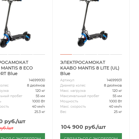
РОСАМОКАТ
ЭЛЕКТРОСАМОКАТ
MANTIS 8 ECO
KAABO MANTIS 8 LITE (UL)
RT Blue
Blue
14699930
14699931
Артикул
8 дюймов
8 дюймов
колес
Диаметр колес
120 кг
120 кг
рузка
Макс. нагрузка
55 км
55 км
ьный пробег
Максимальный пробег
1000 Вт
1000 Вт
ь
Мощность
40 км/ч
40 км/ч
рость
Макс. скорость
25.3 кг
25 кг
Вес
0
руб.
/шт
104 900
руб.
/шт
уб.
/шт
ТЬСЯ С ЭКСПЕРТОМ
СВЯЗАТЬСЯ С ЭКСПЕРТОМ