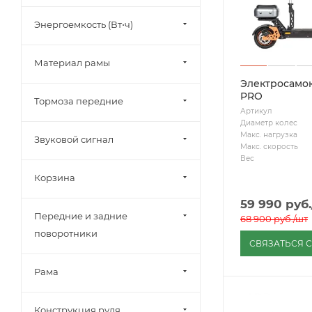
Энергоемкость (Вт⋅ч)
Материал рамы
Электросамок
PRO
Тормоза передние
Артикул
Диаметр колес
Макс. нагрузка
Звуковой сигнал
Макс. скорость
Вес
Корзина
59 990
руб.
Передние и задние
68 900
руб.
/шт
поворотники
СВЯЗАТЬСЯ 
Рама
Конструкция руля