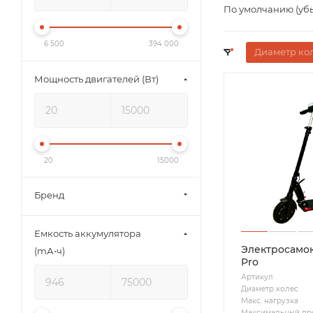
По умолчанию (уб
6 500
394 000
Диаметр кол
Мощность двигателей (Вт)
20
15000
Бренд
Емкость аккумулятора
Электросамока
(mА⋅ч)
Pro
Артикул
Диаметр колес
Макс. нагрузка
Максимальный пр