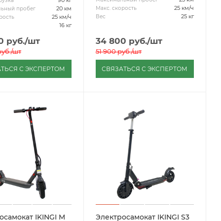
90 кг
рузка
25 км/ч
Макс. скорость
20 км
ьный пробег
25 кг
Вес
25 км/ч
рость
16 кг
0
руб.
/шт
34 800
руб.
/шт
уб.
/шт
51 900
руб.
/шт
ТЬСЯ С ЭКСПЕРТОМ
СВЯЗАТЬСЯ С ЭКСПЕРТОМ
осамокат IKINGI M
Электросамокат IKINGI S3