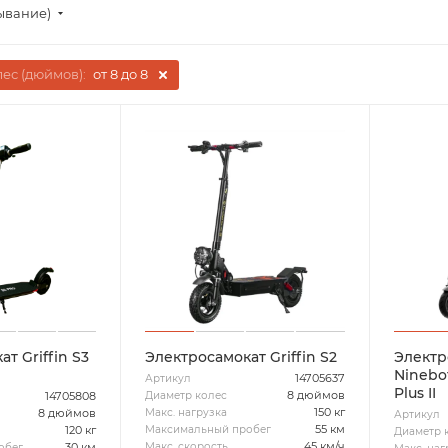
ывание)
ес (дюймов):
от 8 до 8
т Griffin S3
Электросамокат Griffin S2
Электр
Ninebot
14705637
Артикул
Plus II
8 дюймов
Диаметр колес
14705808
150 кг
Макс. нагрузка
8 дюймов
Артикул
55 км
Максимальный пробег
120 кг
Диаметр 
45 км/ч
Макс. скорость
30 км
обег