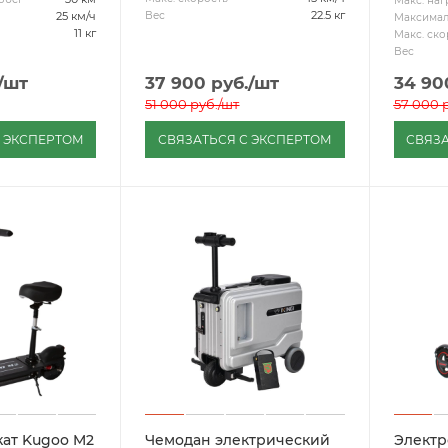
Макс. наг
22.5 кг
Вес
25 км/ч
Максимал
11 кг
Макс. ско
Вес
/шт
37 900
руб.
/шт
34 90
51 000
руб.
/шт
57 000
р
С ЭКСПЕРТОМ
СВЯЗАТЬСЯ С ЭКСПЕРТОМ
СВЯЗА
ат Kugoo M2
Чемодан электрический
Электр