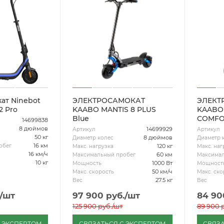
ат Ninebot
ЭЛЕКТРОСАМОКАТ
ЭЛЕКТ
2 Pro
KAABO MANTIS 8 PLUS
KAABO 
Blue
COMFO
14699838
8 дюймов
14699929
Артикул
Артикул
50 кг
8 дюймов
Диаметр колес
Диаметр 
16 км
обег
120 кг
Макс. нагрузка
Макс. наг
16 км/ч
60 км
Максимальный пробег
Максимал
10 кг
1000 Вт
Мощность
Мощност
50 км/ч
Макс. скорость
Макс. ско
27.5 кг
Вес
Вес
/шт
97 900
руб.
/шт
84 90
125 900
руб.
/шт
89 900
р
С ЭКСПЕРТОМ
СВЯЗАТЬСЯ С ЭКСПЕРТОМ
СВЯЗА