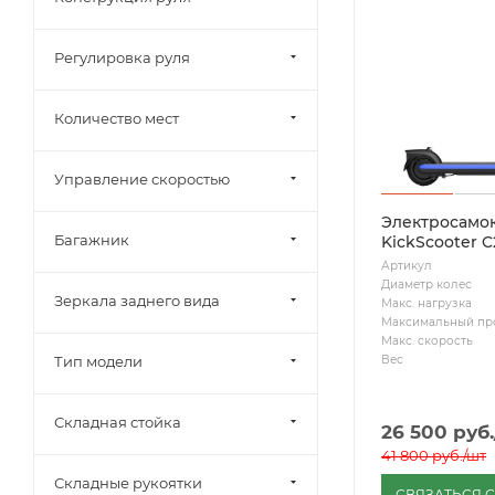
Регулировка руля
Количество мест
Управление скоростью
Электросамок
Багажник
KickScooter C
Артикул
Диаметр колес
Зеркала заднего вида
Макс. нагрузка
Максимальный пр
Макс. скорость
Вес
Тип модели
Складная стойка
26 500
руб.
41 800
руб.
/шт
Складные рукоятки
СВЯЗАТЬСЯ 