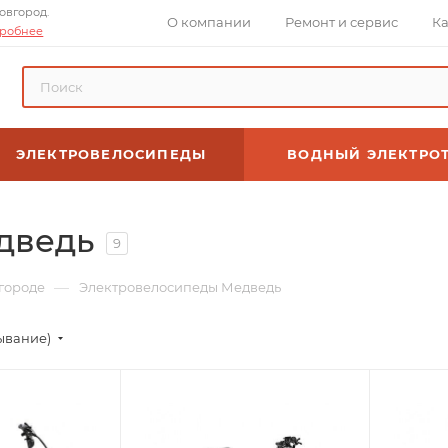
овгород.
О компании
Ремонт и сервис
Ка
робнее
ЭЛЕКТРОВЕЛОСИПЕДЫ
ВОДНЫЙ ЭЛЕКТРО
дведь
9
—
городе
Электровелосипеды Медведь
ывание)