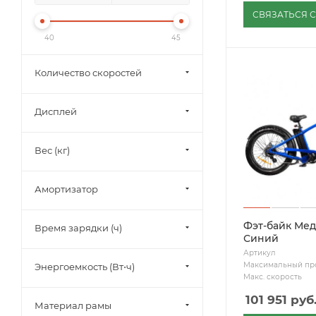
СВЯЗАТЬСЯ 
40
45
Количество скоростей
Дисплей
Вес (кг)
Амортизатор
Фэт-байк Мед
Время зарядки (ч)
Синий
Артикул
Максимальный пр
Энергоемкость (Вт⋅ч)
Макс. скорость
101 951
руб
Материал рамы