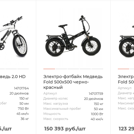
ведь 2.0 HD
Электро-фэтбайк Медведь
Электр
Fold 500x500 черно-
Fold 5
красный
14701764
Артикул
20 дюймов
Диаметр 
14701759
Артикул
150 кг
Макс. наг
20 дюймов
Диаметр колес
50 км
обег
Максимал
150 кг
Макс. нагрузка
750 Вт
Макс. ско
50 км
Максимальный пробег
45 км/ч
1000 Вт
Мощность
36 кг
40 км/ч
Макс. скорость
.
/шт
150 393
руб.
/шт
123 2