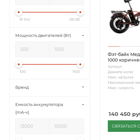
81 042
158 182
Мощность двигателей (Вт)
Фэт-байк Мед
1000 коричн
Артикул
500
1500
Диаметр колес
Макс. нагрузка
Максимальный пр
Бренд
Макс. скорость
Емкость аккумулятора
(mА⋅ч)
140 450
ру
СВЯЗАТЬСЯ 