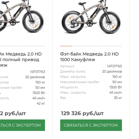
йк Медведь 2.0 HD
Фэт-байк Медведь 2.0 HD
0 полный привод
1500 Камуфляж
ляж
14701765
Артикул
20 дюймов
Диаметр колес
14701763
150 кг
Макс. нагрузка
20 дюймов
колес
50 км
Максимальный пробег
150 кг
рузка
1500 Вт
Мощность
50 км
ьный пробег
45 км/ч
Макс. скорость
1500 Вт
ь
35 кг
Вес
45 км/ч
рость
42 кг
82
руб.
/шт
129 326
руб.
/шт
ТЬСЯ С ЭКСПЕРТОМ
СВЯЗАТЬСЯ С ЭКСПЕРТОМ