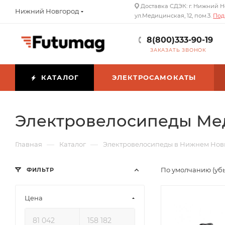
Доставка СДЭК: г. Нижний Н
Нижний Новгород
ул.Медицинская, 12, пом.3.
Под
8(800)333-90-19
ЗАКАЗАТЬ ЗВОНОК
КАТАЛОГ
ЭЛЕКТРОСАМОКАТЫ
Электровелосипеды Ме
—
—
Главная
Каталог
Электровелосипеды в Нижнем Нов
По умолчанию (уб
ФИЛЬТР
Цена