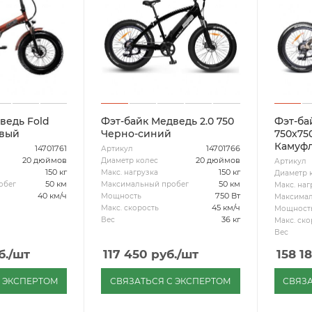
ведь Fold
Фэт-байк Медведь 2.0 750
Фэт-ба
евый
Черно-синий
750x75
Камуф
14701761
14701766
Артикул
20 дюймов
20 дюймов
Диаметр колес
Артикул
150 кг
150 кг
Макс. нагрузка
Диаметр 
50 км
50 км
обег
Максимальный пробег
Макс. наг
40 км/ч
750 Вт
Мощность
Максимал
45 км/ч
Макс. скорость
Мощност
36 кг
Вес
Макс. ско
Вес
б.
/шт
117 450
руб.
/шт
158 1
С ЭКСПЕРТОМ
СВЯЗАТЬСЯ С ЭКСПЕРТОМ
СВЯЗА