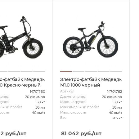
о-фэтбайк Медведь
Электро-фэтбайк Медведь
00 Красно-черный
М1.0 1000 черный
14701760
14701762
Артикул
20 дюймов
20 дюймов
колес
Диаметр колес
150 кг
150 кг
рузка
Макс. нагрузка
50 км
50 км
ьный пробег
Максимальный пробег
40 км/ч
40 км/ч
рость
Макс. скорость
31.5 кг
Вес
92
руб.
/шт
81 042
руб.
/шт