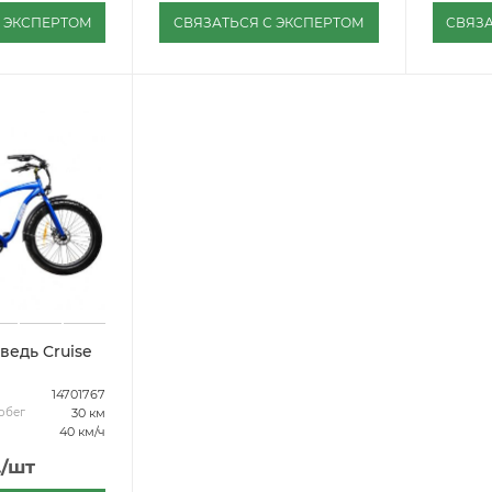
С ЭКСПЕРТОМ
СВЯЗАТЬСЯ С ЭКСПЕРТОМ
СВЯЗА
ведь Cruise
14701767
30 км
обег
40 км/ч
.
/шт