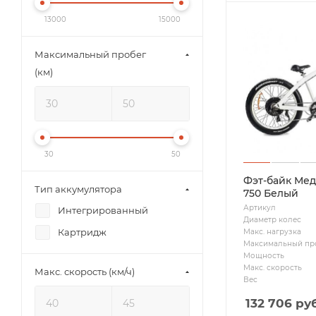
13000
15000
Максимальный пробег
(км)
30
50
Фэт-байк Мед
Тип аккумулятора
750 Белый
Артикул
Интегрированный
Диаметр колес
Картридж
Макс. нагрузка
Максимальный пр
Мощность
Макс. скорость
Макс. скорость (км/ч)
Вес
132 706
руб