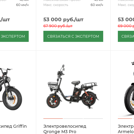
60 км/ч
60 км/ч
Макс. скорость
Макс. ско
.
/шт
53 000
руб.
/шт
53 00
67 900
руб.
/шт
69 000
р
С ЭКСПЕРТОМ
СВЯЗАТЬСЯ С ЭКСПЕРТОМ
СВЯЗА
ипед Griffin
Электровелосипед
Электр
Qronge M3 Pro
Armelon