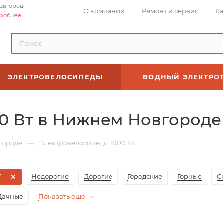
овгород.
О компании
Ремонт и сервис
Ка
робнее
ЭЛЕКТРОВЕЛОСИПЕДЫ
ВОДНЫЙ ЭЛЕКТРО
0 Вт в Нижнем Новгороде
—
городе
Электровелосипеды 1000 Вт
W
Недорогие
Дорогие
Городские
Горные
С
Дачные
Показать еще