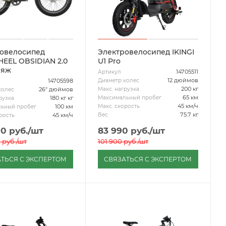
овелосипед
Электровелосипед IKINGI
EL OBSIDIAN 2.0
U1 Pro
ляж
14705511
Артикул
12 дюймов
Диаметр колес
14705598
200 кг
Макс. нагрузка
26" дюймов
колес
65 км
Максимальный пробег
180 кг кг
рузка
45 км/ч
Макс. скорость
100 км
ьный пробег
75.7 кг
Вес
45 км/ч
рость
90
руб.
/шт
83 990
руб.
/шт
0
руб.
/шт
101 900
руб.
/шт
ТЬСЯ С ЭКСПЕРТОМ
СВЯЗАТЬСЯ С ЭКСПЕРТОМ