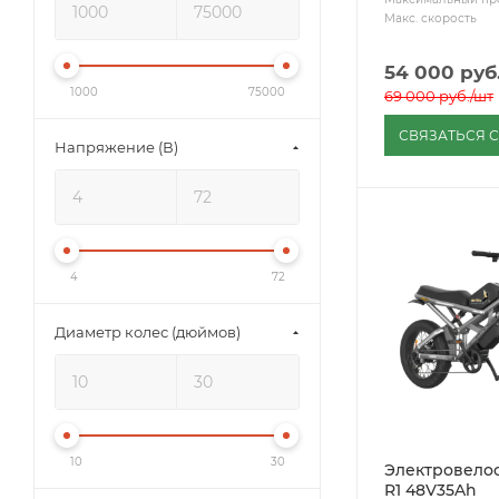
Макс. скорость
54 000
руб
1000
75000
69 000
руб.
/шт
СВЯЗАТЬСЯ 
Напряжение (В)
4
72
Диаметр колес (дюймов)
10
30
Электровелос
R1 48V35Ah