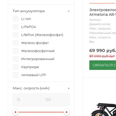
Электровело
Тип аккумулятора
Armelona AR-1
Li-ion
Артикул
Диаметр колес
LiFePO4
Макс. нагрузка
Максимальный пр
LifePo4 (Железофосфат)
Макс. скорость
Вес
Железо-фосфат
69 990
руб.
Железофосфатный
87 000
руб.
/шт
Интегрированный
СВЯЗАТЬСЯ 
Картридж
литиевый LFP
литиевый NMC
Макс. скорость (км/ч)
Литий-ионный
Натрий-ионный