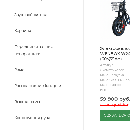
Звуковой сигнал
Корзина
Передние и задние
Электровело
WENBOX W24
поворотники
(60V/21Ah)
Артикул
Рама
Диаметр колес
Макс. нагрузка
Максимальный пр
Макс. скорость
Расположение батареи
Вес
59 900
руб.
Высота рамы
72 000
руб.
/шт
СВЯЗАТЬСЯ 
Конструкция руля