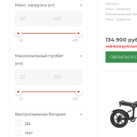
Артикул
Макс. нагрузка (кг)
Макс. нагрузка
Максимальный пр
Макс. скорость
134 900
руб
60
400
149 900
руб.
/шт
Максимальный пробег
СВЯЗАТЬСЯ 
(км)
20
320
Быстросъемная батарея
Да
Нет