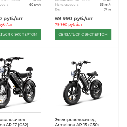
60 км/ч
65 км/ч
рость
Макс. скорость
37 кг
Вес
0
руб.
/шт
69 990
руб.
/шт
уб.
/шт
79 990
руб.
/шт
ТЬСЯ С ЭКСПЕРТОМ
СВЯЗАТЬСЯ С ЭКСПЕРТОМ
овелосипед
Электровелосипед
a AR-17 (G52)
Armelona AR-15 (G50)