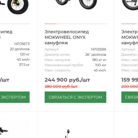
сипед
Электровелосипед
Электр
1
MOKWHEEL ONYX
MOKWHE
камуфляж
камуф
14705673
20 дюймов
14705596
Артикул
Артикул
120 кг
26" дюймов
Диаметр колес
Диаметр 
40 км/ч
180 кг кг
Макс. нагрузка
Макс. наг
37.5 кг
100 км
Максимальный пробег
Максимал
45 км/ч
Макс. скорость
Макс. ско
/шт
244 900
руб.
/шт
159 9
280 000
руб.
/шт
200 00
С ЭКСПЕРТОМ
СВЯЗАТЬСЯ С ЭКСПЕРТОМ
СВЯЗА