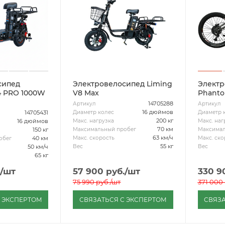
сипед
Электровелосипед Liming
Электр
 PRO 1000W
V8 Max
Phant
14705288
Артикул
Артикул
16 дюймов
Диаметр колес
Диаметр 
14705431
200 кг
Макс. нагрузка
Макс. наг
16 дюймов
70 км
Максимальный пробег
Максимал
150 кг
63 км/ч
Макс. скорость
Макс. ско
40 км
обег
55 кг
Вес
Вес
50 км/ч
65 кг
/шт
57 900
руб.
/шт
330 9
75 990
руб.
/шт
371 000
С ЭКСПЕРТОМ
СВЯЗАТЬСЯ С ЭКСПЕРТОМ
СВЯЗА