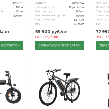
14705791
14705774
Артикул
Артикул
120 кг
16 дюймов
Диаметр колес
Диаметр 
80 км
200 кг
обег
Макс. нагрузка
Макс. наг
50 км/ч
80 км
Максимальный пробег
Максимал
55 км/ч
Макс. скорость
Макс. ско
65,35 кг
Вес
Вес
.
/шт
69 900
руб.
/шт
72 99
85 990
руб.
/шт
95 000
р
С ЭКСПЕРТОМ
СВЯЗАТЬСЯ С ЭКСПЕРТОМ
СВЯЗА