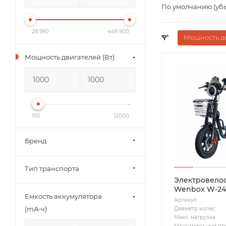
По умолчанию (уб
28 990
449 900
Мощность дв
Мощность двигателей (Вт)
150
12000
Бренд
Тип транспорта
Электровело
Wenbox W-24
Емкость аккумулятора
Артикул
(mА⋅ч)
Диаметр колес
Макс. нагрузка
Максимальный пр