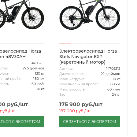
овелосипед Horza
Электровелосипед Horza
om 48V30AH
Stels Navigator EXP
(кареточный мотор)
14705215
27.5 дюймов
колес
14705212
Артикул
130 кг
рузка
29 дюймов
Диаметр колес
180 км
ьный пробег
110 кг
Макс. нагрузка
60 км/ч
рость
80 км
Максимальный пробег
30 кг
60 км/ч
Макс. скорость
24 кг
Вес
00
руб.
/шт
175 900
руб.
/шт
руб.
/шт
197 000
руб.
/шт
ТЬСЯ С ЭКСПЕРТОМ
СВЯЗАТЬСЯ С ЭКСПЕРТОМ