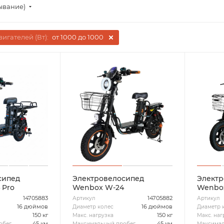
ывание)
игателей (Вт):
от 1000 до 1000
сипед
Электровелосипед
Электр
 Pro
Wenbox W-24
Wenbox
14705883
14705882
Артикул
Артикул
16 дюймов
16 дюймов
Диаметр колес
Диаметр 
150 кг
150 кг
Макс. нагрузка
Макс. наг
45 км
45 км
обег
Максимальный пробег
Максимал