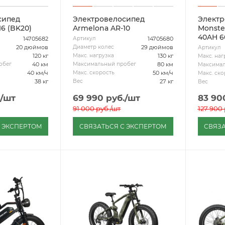
сипед
Электровелосипед
Электр
6 (BK20)
Armelona AR-10
Monster
40AH 6
14705682
14705680
Артикул
20 дюймов
29 дюймов
Диаметр колес
Артикул
120 кг
130 кг
Макс. нагрузка
Макс. наг
40 км
80 км
обег
Максимальный пробег
Максимал
40 км/ч
50 км/ч
Макс. скорость
Макс. ско
38 кг
27 кг
Вес
Вес
/шт
69 990
руб.
/шт
83 90
91 000
руб.
/шт
127 900
С ЭКСПЕРТОМ
СВЯЗАТЬСЯ С ЭКСПЕРТОМ
СВЯЗА