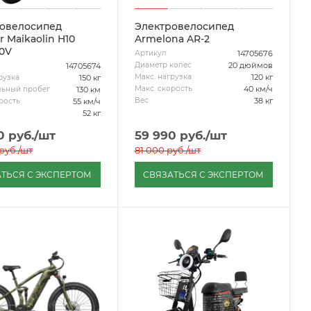
овелосипед
Электровелосипед
 Maikaolin H10
Armelona AR-2
0V
14705676
Артикул
20 дюймов
Диаметр колес
14705674
120 кг
Макс. нагрузка
150 кг
рузка
40 км/ч
Макс. скорость
130 км
ьный пробег
38 кг
Вес
55 км/ч
рость
52 кг
0
руб.
/шт
59 990
руб.
/шт
руб.
/шт
81 000
руб.
/шт
ТЬСЯ С ЭКСПЕРТОМ
СВЯЗАТЬСЯ С ЭКСПЕРТОМ