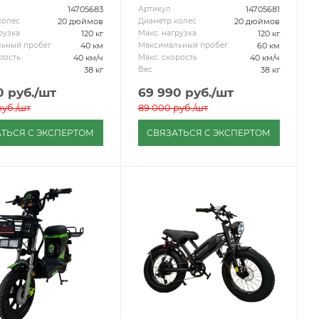
14705683
14705681
Артикул
20 дюймов
20 дюймов
колес
Диаметр колес
120 кг
120 кг
рузка
Макс. нагрузка
40 км
60 км
ьный пробег
Максимальный пробег
40 км/ч
40 км/ч
рость
Макс. скорость
38 кг
38 кг
Вес
0
руб.
/шт
69 990
руб.
/шт
уб.
/шт
89 000
руб.
/шт
ТЬСЯ С ЭКСПЕРТОМ
СВЯЗАТЬСЯ С ЭКСПЕРТОМ