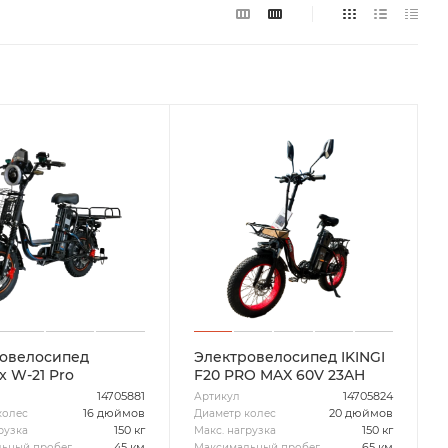
овелосипед
Электровелосипед IKINGI
 W-21 Pro
F20 PRO MAX 60V 23AH
14705881
14705824
Артикул
16 дюймов
20 дюймов
колес
Диаметр колес
150 кг
150 кг
рузка
Макс. нагрузка
45 км
65 км
ьный пробег
Максимальный пробег