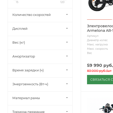
15
120
Количество скоростей
Электровело
Дисплей
Armelona AR-
Артикул
Диаметр колес
Вес (кг)
Макс. нагрузка
Макс. скорость
Вес
Амортизатор
59 990
руб.
Время зарядки (ч)
83 000
руб.
/шт
СВЯЗАТЬСЯ 
Энергоемкость (Вт⋅ч)
Материал рамы
Тормоза передние