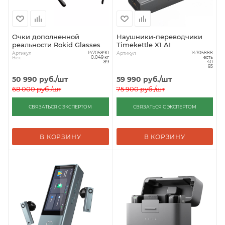
Очки дополненной
Наушники-переводчики
реальности Rokid Glasses
Timekettle X1 AI
Артикул
Артикул
14705890
14705888
Вес
0.049 кг
есть
89
40
93
50 990
руб.
/шт
59 990
руб.
/шт
68 000
руб.
/шт
75 900
руб.
/шт
СВЯЗАТЬСЯ С ЭКСПЕРТОМ
СВЯЗАТЬСЯ С ЭКСПЕРТОМ
В КОРЗИНУ
В КОРЗИНУ