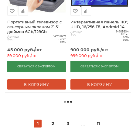
Портативный телевизор с
Интерактивная панель 110",
сенсорным экраном 21.5"
UHD, 16/256 Гб, Android 14
дюймов 6Gb/128Gb
Артикул
14705604
Вес
120 кг
Артикул
14705607
есть
Вес
5 кг кг
есть
есть
45 000
руб.
/шт
900 000
руб.
/шт
59 000
руб.
/шт
999 000
руб.
/шт
СВЯЗАТЬСЯ С ЭКСПЕРТОМ
СВЯЗАТЬСЯ С ЭКСПЕРТОМ
В КОРЗИНУ
В КОРЗИНУ
1
2
3
11