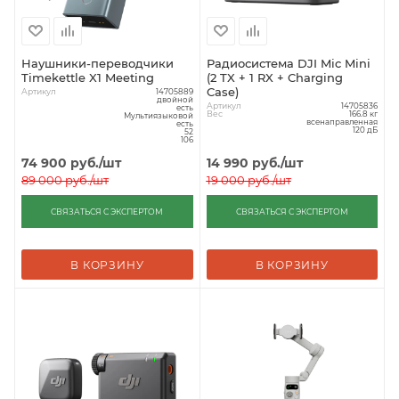
Наушники-переводчики
Радиосистема DJI Mic Mini
Timekettle X1 Meeting
(2 TX + 1 RX + Charging
Case)
Артикул
14705889
двойной
Артикул
14705836
есть
Вес
166.8 кг
Мультиязыковой
всенаправленная
есть
120 дБ
52
106
74 900
руб.
/шт
14 990
руб.
/шт
89 000
руб.
/шт
19 000
руб.
/шт
СВЯЗАТЬСЯ С ЭКСПЕРТОМ
СВЯЗАТЬСЯ С ЭКСПЕРТОМ
В КОРЗИНУ
В КОРЗИНУ