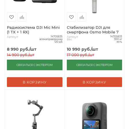
Радиосистема DJI Mic Mini
Стабилизатор DJI для
(1 TX + 1 RX)
смартфона Osmo Mobile 7
Артикул
Артикул
14705835
14705833
Вес
всенаправленная
300 кг
120 дБ
есть
8 990
руб.
/шт
10 990
руб.
/шт
14 900
руб.
/шт
17 000
руб.
/шт
СВЯЗАТЬСЯ С ЭКСПЕРТОМ
СВЯЗАТЬСЯ С ЭКСПЕРТОМ
В КОРЗИНУ
В КОРЗИНУ