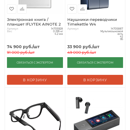
Электронная книга /
Наушники-переводчики
планшет IFLYTEK AINOTE 2
Timekettle W4
Артикул
Артикул
14705928
14705887
Вес
0.295 кг
Мультиязыковой
4.2 мм
есть
42
95
74 900
руб.
/шт
33 900
руб.
/шт
91 000
руб.
/шт
49 000
руб.
/шт
СВЯЗАТЬСЯ С ЭКСПЕРТОМ
СВЯЗАТЬСЯ С ЭКСПЕРТОМ
В КОРЗИНУ
В КОРЗИНУ