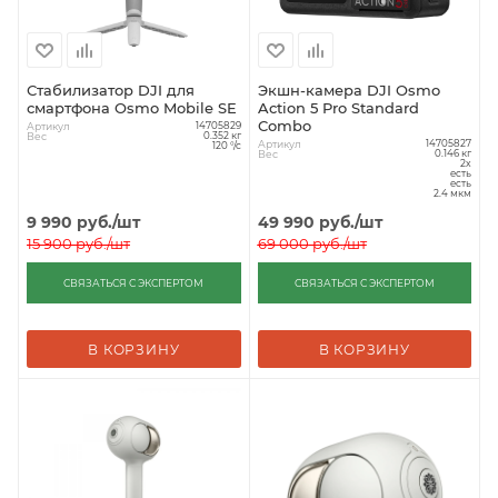
Стабилизатор DJI для
Экшн-камера DJI Osmo
смартфона Osmo Mobile SE
Action 5 Pro Standard
Combo
Артикул
14705829
Вес
0.352 кг
Артикул
14705827
120 °/с
Вес
0.146 кг
2x
есть
есть
2.4 мкм
9 990
руб.
/шт
49 990
руб.
/шт
15 900
руб.
/шт
69 000
руб.
/шт
СВЯЗАТЬСЯ С ЭКСПЕРТОМ
СВЯЗАТЬСЯ С ЭКСПЕРТОМ
В КОРЗИНУ
В КОРЗИНУ