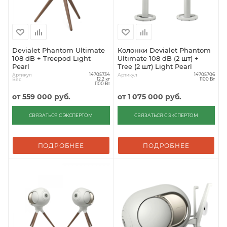
Devialet Phantom Ultimate
Колонки Devialet Phantom
108 dB + Treepod Light
Ultimate 108 dB (2 шт) +
Pearl
Tree (2 шт) Light Pearl
Артикул
Артикул
14705734
14705706
Вес
12.2 кг
1100 Вт
1100 Вт
от
559 000 руб.
от
1 075 000 руб.
СВЯЗАТЬСЯ С ЭКСПЕРТОМ
СВЯЗАТЬСЯ С ЭКСПЕРТОМ
ПОДРОБНЕЕ
ПОДРОБНЕЕ