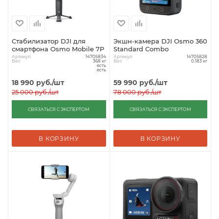
Стабилизатор DJI для
Экшн-камера DJI Osmo 360
смартфона Osmo Mobile 7P
Standard Combo
Артикул
Артикул
14705834
14705828
Вес
Вес
368 кг
0.183 кг
есть
есть
18 990
руб.
/шт
59 990
руб.
/шт
25 000
руб.
/шт
78 000
руб.
/шт
СВЯЗАТЬСЯ С ЭКСПЕРТОМ
СВЯЗАТЬСЯ С ЭКСПЕРТОМ
В КОРЗИНУ
В КОРЗИНУ