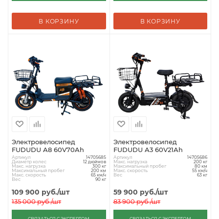
В КОРЗИНУ
В КОРЗИНУ
Электровелосипед
Электровелосипед
FUDUDU A8 60V70Ah
FUDUDU A3 60V21Ah
Артикул
Артикул
14705685
14705686
Диаметр колес
Макс. нагрузка
12 дюймов
200 кг
Макс. нагрузка
Максимальный пробег
300 кг
80 км
Максимальный пробег
Макс. скорость
200 км
55 км/ч
Макс. скорость
Вес
65 км/ч
63 кг
Вес
90 кг
109 900
руб.
/шт
59 900
руб.
/шт
135 000
руб.
/шт
83 900
руб.
/шт
СВЯЗАТЬСЯ С ЭКСПЕРТОМ
СВЯЗАТЬСЯ С ЭКСПЕРТОМ