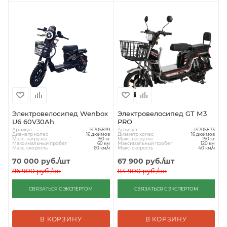
Электровелосипед Wenbox
Электровелосипед GT М3
U6 60V30Ah
PRO
Артикул
Артикул
14705899
14705873
Диаметр колес
Диаметр колес
16 дюймов
16 дюймов
Макс. нагрузка
Макс. нагрузка
150 кг
150 кг
Максимальный пробег
Максимальный пробег
60 км
120 км
Макс. скорость
Макс. скорость
60 км/ч
40 км/ч
70 000
руб.
/шт
67 900
руб.
/шт
86 900
руб.
/шт
84 900
руб.
/шт
СВЯЗАТЬСЯ С ЭКСПЕРТОМ
СВЯЗАТЬСЯ С ЭКСПЕРТОМ
В КОРЗИНУ
В КОРЗИНУ