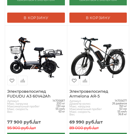
В КОРЗИНУ
В КОРЗИНУ
Электровелосипед
Электровелосипед
FUDUDU A3 60V42Ah
Armelona AR-5
Артикул
Артикул
14705687
14705677
Макс. нагрузка
Диаметр колес
200 кг
26 дюймов
Максимальный пробег
Макс. нагрузка
130 км
150 кг
Макс. скорость
Максимальный пробег
55 км/ч
50 км
Вес
Макс. скорость
63 кг
55 км/ч
Вес
36.8 кг
77 900
руб.
/шт
69 990
руб.
/шт
95 900
руб.
/шт
89 000
руб.
/шт