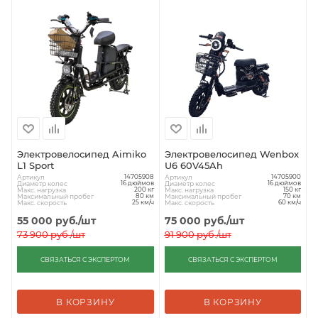
Электровелосипед Aimiko
Электровелосипед Wenbox
L1 Sport
U6 60V45Ah
Артикул
Артикул
14705908
14705900
Диаметр колес
Диаметр колес
16 дюймов
16 дюймов
Макс. нагрузка
Макс. нагрузка
200 кг
150 кг
Максимальный пробег
Максимальный пробег
80 км
70 км
Макс. скорость
Макс. скорость
25 км/ч
60 км/ч
55 000
руб.
/шт
75 000
руб.
/шт
73 900
руб.
/шт
91 900
руб.
/шт
СВЯЗАТЬСЯ С ЭКСПЕРТОМ
СВЯЗАТЬСЯ С ЭКСПЕРТОМ
В КОРЗИНУ
В КОРЗИНУ