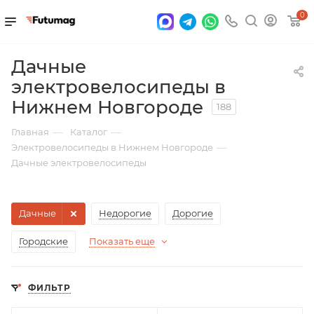
0
Дачные
электровелосипеды в
Нижнем Новгороде
188
—
—
Главная
Каталог
—
Электровелосипеды в Нижнем Новгороде
Дачные электровелосипеды
Дачные
Недорогие
Дорогие
Городские
Показать еще
ФИЛЬТР