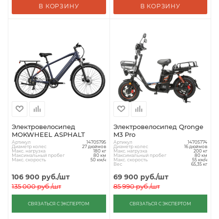
В КОРЗИНУ
В КОРЗИНУ
Электровелосипед
Электровелосипед Qronge
MOKWHEEL ASPHALT
M3 Pro
Артикул
Артикул
14705795
14705774
Диаметр колес
Диаметр колес
27 дюймов
16 дюймов
Макс. нагрузка
Макс. нагрузка
180 кг
200 кг
Максимальный пробег
Максимальный пробег
80 км
80 км
Макс. скорость
Макс. скорость
50 км/ч
55 км/ч
Вес
65,35 кг
106 900
руб.
/шт
69 900
руб.
/шт
135 000
руб.
/шт
85 990
руб.
/шт
СВЯЗАТЬСЯ С ЭКСПЕРТОМ
СВЯЗАТЬСЯ С ЭКСПЕРТОМ