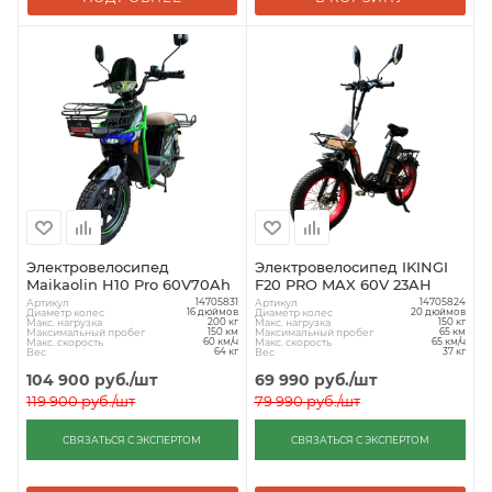
Электровелосипед
Электровелосипед IKINGI
Maikaolin H10 Pro 60V70Ah
F20 PRO MAX 60V 23AH
Артикул
Артикул
14705831
14705824
Диаметр колес
Диаметр колес
16 дюймов
20 дюймов
Макс. нагрузка
Макс. нагрузка
200 кг
150 кг
Максимальный пробег
Максимальный пробег
150 км
65 км
Макс. скорость
Макс. скорость
60 км/ч
65 км/ч
Вес
Вес
64 кг
37 кг
104 900
руб.
/шт
69 990
руб.
/шт
119 900
руб.
/шт
79 990
руб.
/шт
СВЯЗАТЬСЯ С ЭКСПЕРТОМ
СВЯЗАТЬСЯ С ЭКСПЕРТОМ