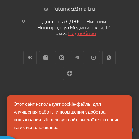
futumag@mail.ru
Доставка СДЭК: г. Нижний
Новгород. ул.Медицинская, 12,
пом.3.
Подробнее
2026 © FUTUMAG.RU
Этот сайт использует cookie-файлы для
улучшения работы и повышения удобства
пользования. Используя сайт, вы даёте согласие
Информация на сайте не является публичной офертой
на их использование.
Соглашение на обработку персональных данных