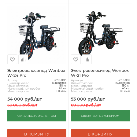
Электровелосипед Wenbox
Электровелосипед Wenbox
W-24 Pro
W-21 Pro
Артикул
Артикул
14705883
14705881
Диаметр колес
Диаметр колес
16 дюймов
16 дюймов
Макс. нагрузка
Макс. нагрузка
150 кг
150 кг
Максимальный пробег
Максимальный пробег
45 км
45 км
Макс. скорость
Макс. скорость
60 км/ч
60 км/ч
54 000
руб.
/шт
53 000
руб.
/шт
69 000
руб.
/шт
69 000
руб.
/шт
СВЯЗАТЬСЯ С ЭКСПЕРТОМ
СВЯЗАТЬСЯ С ЭКСПЕРТОМ
В КОРЗИНУ
В КОРЗИНУ