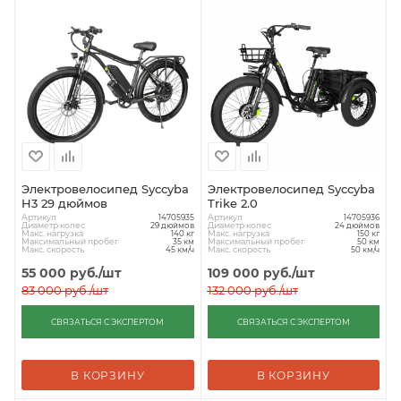
Электровелосипед Syccyba
Электровелосипед Syccyba
H3 29 дюймов
Trike 2.0
Артикул
Артикул
14705935
14705936
Диаметр колес
Диаметр колес
29 дюймов
24 дюймов
Макс. нагрузка
Макс. нагрузка
140 кг
150 кг
Максимальный пробег
Максимальный пробег
35 км
50 км
Макс. скорость
Макс. скорость
45 км/ч
50 км/ч
55 000
руб.
/шт
109 000
руб.
/шт
83 000
руб.
/шт
132 000
руб.
/шт
СВЯЗАТЬСЯ С ЭКСПЕРТОМ
СВЯЗАТЬСЯ С ЭКСПЕРТОМ
В КОРЗИНУ
В КОРЗИНУ