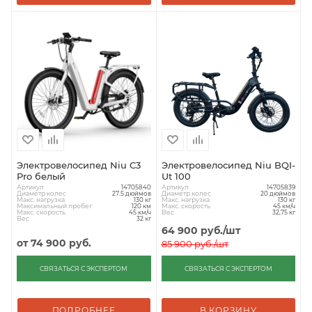
Электровелосипед Niu C3
Электровелосипед Niu BQI-
Pro белый
Ut 100
Артикул
Артикул
14705840
14705839
Диаметр колес
Диаметр колес
27.5 дюймов
20 дюймов
Макс. нагрузка
Макс. нагрузка
130 кг
130 кг
Максимальный пробег
Макс. скорость
120 км
45 км/ч
Макс. скорость
Вес
45 км/ч
32,75 кг
Вес
32 кг
64 900
руб.
/шт
от
74 900 руб.
85 900
руб.
/шт
СВЯЗАТЬСЯ С ЭКСПЕРТОМ
СВЯЗАТЬСЯ С ЭКСПЕРТОМ
ПОДРОБНЕЕ
В КОРЗИНУ