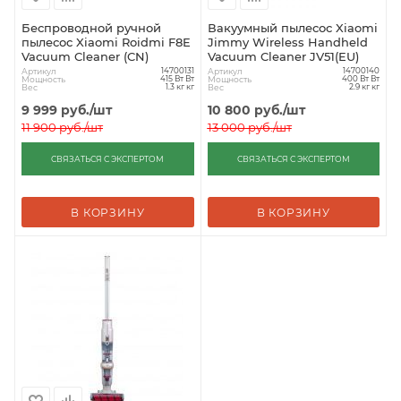
Беспроводной ручной
Вакуумный пылесос Xiaomi
пылесос Xiaomi Roidmi F8E
Jimmy Wireless Handheld
Vacuum Cleaner (CN)
Vacuum Cleaner JV51(EU)
Артикул
Артикул
14700131
14700140
Мощность
Мощность
415 Вт Вт
400 Вт Вт
Вес
Вес
1.3 кг кг
2.9 кг кг
9 999
руб.
/шт
10 800
руб.
/шт
11 900
руб.
/шт
13 000
руб.
/шт
СВЯЗАТЬСЯ С ЭКСПЕРТОМ
СВЯЗАТЬСЯ С ЭКСПЕРТОМ
В КОРЗИНУ
В КОРЗИНУ