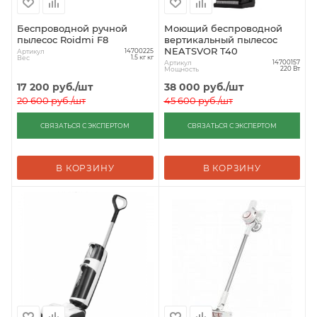
Беспроводной ручной
Моющий беспроводной
пылесос Roidmi F8
вертикальный пылесос
NEATSVOR T40
Артикул
14700225
Вес
1.5 кг кг
Артикул
14700157
Мощность
220 Вт
17 200
руб.
/шт
38 000
руб.
/шт
20 600
руб.
/шт
45 600
руб.
/шт
СВЯЗАТЬСЯ С ЭКСПЕРТОМ
СВЯЗАТЬСЯ С ЭКСПЕРТОМ
В КОРЗИНУ
В КОРЗИНУ