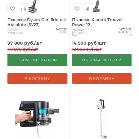
Пылесос Dyson Gen 5detect
Пылесос Xiaomi Trouver
Absolute (SV23)
Power 12
Артикул
Артикул
14701351
14700192
Мощность
Мощность
752 Вт
450 Вт Вт
Вес
5 кг
97 880
руб.
/шт
14 990
руб.
/шт
117 500
руб.
/шт
18 000
руб.
/шт
СВЯЗАТЬСЯ С ЭКСПЕРТОМ
СВЯЗАТЬСЯ С ЭКСПЕРТОМ
В КОРЗИНУ
В КОРЗИНУ