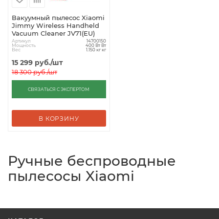
Вакуумный пылесос Xiaomi
Jimmy Wireless Handheld
Vacuum Cleaner JV71(EU)
Артикул
14700150
Мощность
400 Вт Вт
Вес
1.150 кг кг
15 299
руб.
/шт
18 300
руб.
/шт
СВЯЗАТЬСЯ С ЭКСПЕРТОМ
В КОРЗИНУ
Ручные беспроводные
пылесосы Xiaomi