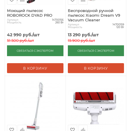
Моющий пылесос
Беспроводной ручной
ROBOROCK DYAD PRO
пылесос Xiaomi Dream V9
Vacuum Cleaner
Артикул
14700156
Мощность
260 Вт
Артикул
14700159
Мощность
120 Вт
42 990
руб.
/шт
13 290
руб.
/шт
51 500
руб.
/шт
15 900
руб.
/шт
СВЯЗАТЬСЯ С ЭКСПЕРТОМ
СВЯЗАТЬСЯ С ЭКСПЕРТОМ
В КОРЗИНУ
В КОРЗИНУ