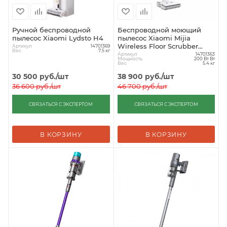
Ручной беспроводной
Беспроводной моющий
пылесос Xiaomi Lydsto H4
пылесос Xiaomi Mijia
Wireless Floor Scrubber
Артикул
14701369
Вес
7.5 кг
(B302CN)
Артикул
14701363
Мощность
200 Вт Вт
Вес
5.4 кг
30 500
руб.
/шт
38 900
руб.
/шт
36 600
руб.
/шт
46 700
руб.
/шт
СВЯЗАТЬСЯ С ЭКСПЕРТОМ
СВЯЗАТЬСЯ С ЭКСПЕРТОМ
В КОРЗИНУ
В КОРЗИНУ