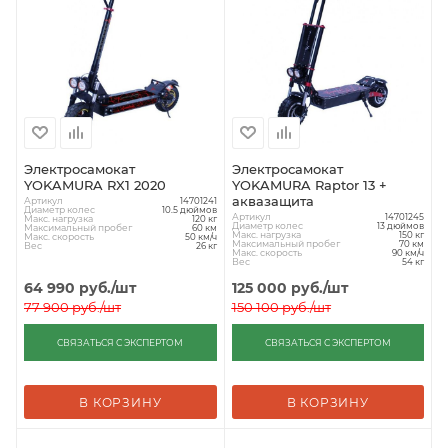
Электросамокат
Электросамокат
YOKAMURA RX1 2020
YOKAMURA Raptor 13 +
аквазащита
Артикул
14701241
Диаметр колес
10.5 дюймов
Артикул
14701245
Макс. нагрузка
120 кг
Диаметр колес
13 дюймов
Максимальный пробег
60 км
Макс. нагрузка
150 кг
Макс. скорость
50 км/ч
Максимальный пробег
70 км
Вес
26 кг
Макс. скорость
90 км/ч
Вес
54 кг
64 990
руб.
/шт
125 000
руб.
/шт
77 900
руб.
/шт
150 100
руб.
/шт
СВЯЗАТЬСЯ С ЭКСПЕРТОМ
СВЯЗАТЬСЯ С ЭКСПЕРТОМ
В КОРЗИНУ
В КОРЗИНУ