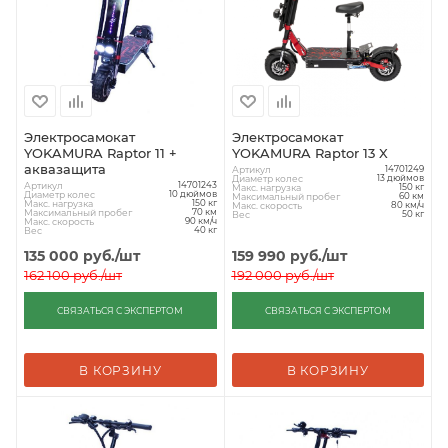
Электросамокат
Электросамокат
YOKAMURA Raptor 11 +
YOKAMURA Raptor 13 X
аквазащита
Артикул
14701249
Диаметр колес
13 дюймов
Артикул
14701243
Макс. нагрузка
150 кг
Диаметр колес
10 дюймов
Максимальный пробег
60 км
Макс. нагрузка
150 кг
Макс. скорость
80 км/ч
Максимальный пробег
70 км
Вес
50 кг
Макс. скорость
90 км/ч
Вес
40 кг
135 000
руб.
/шт
159 990
руб.
/шт
162 100
руб.
/шт
192 000
руб.
/шт
СВЯЗАТЬСЯ С ЭКСПЕРТОМ
СВЯЗАТЬСЯ С ЭКСПЕРТОМ
В КОРЗИНУ
В КОРЗИНУ