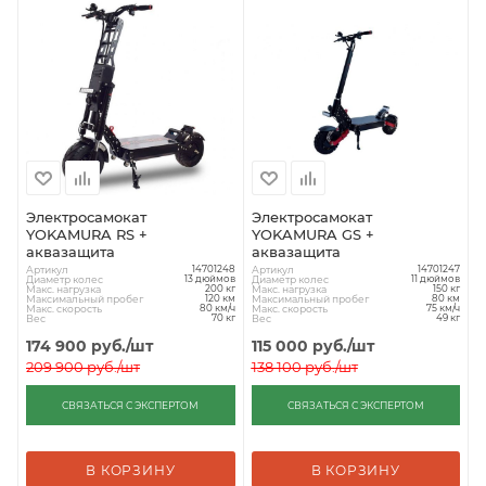
Электросамокат
Электросамокат
YOKAMURA RS +
YOKAMURA GS +
аквазащита
аквазащита
Артикул
Артикул
14701248
14701247
Диаметр колес
Диаметр колес
13 дюймов
11 дюймов
Макс. нагрузка
Макс. нагрузка
200 кг
150 кг
Максимальный пробег
Максимальный пробег
120 км
80 км
Макс. скорость
Макс. скорость
80 км/ч
75 км/ч
Вес
Вес
70 кг
49 кг
174 900
руб.
/шт
115 000
руб.
/шт
209 900
руб.
/шт
138 100
руб.
/шт
СВЯЗАТЬСЯ С ЭКСПЕРТОМ
СВЯЗАТЬСЯ С ЭКСПЕРТОМ
В КОРЗИНУ
В КОРЗИНУ