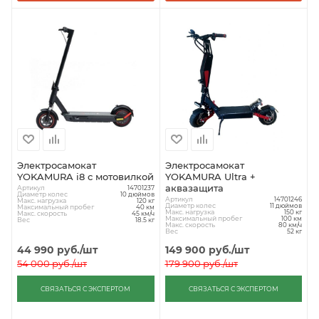
Электросамокат
Электросамокат
YOKAMURA i8 с мотовилкой
YOKAMURA Ultra +
аквазащита
Артикул
14701237
Диаметр колес
10 дюймов
Артикул
14701246
Макс. нагрузка
120 кг
Диаметр колес
11 дюймов
Максимальный пробег
40 км
Макс. нагрузка
150 кг
Макс. скорость
45 км/ч
Максимальный пробег
100 км
Вес
18.5 кг
Макс. скорость
80 км/ч
Вес
52 кг
44 990
руб.
/шт
149 900
руб.
/шт
54 000
руб.
/шт
179 900
руб.
/шт
СВЯЗАТЬСЯ С ЭКСПЕРТОМ
СВЯЗАТЬСЯ С ЭКСПЕРТОМ