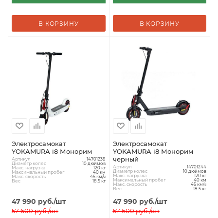
В КОРЗИНУ
В КОРЗИНУ
Электросамокат
Электросамокат
YOKAMURA i8 Монорим
YOKAMURA i8 Монорим
черный
Артикул
14701238
Диаметр колес
10 дюймов
Артикул
14701244
Макс. нагрузка
120 кг
Диаметр колес
10 дюймов
Максимальный пробег
40 км
Макс. нагрузка
120 кг
Макс. скорость
45 км/ч
Максимальный пробег
40 км
Вес
18.5 кг
Макс. скорость
45 км/ч
Вес
18.5 кг
47 990
руб.
/шт
47 990
руб.
/шт
57 600
руб.
/шт
57 600
руб.
/шт