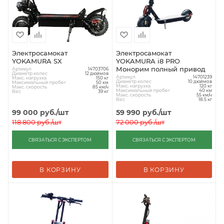
Электросамокат
Электросамокат
YOKAMURA SX
YOKAMURA i8 PRO
Монорим полный привод
Артикул
14703706
Диаметр колес
12 дюймов
Артикул
14701239
Макс. нагрузка
150 кг
Диаметр колес
10 дюймов
Максимальный пробег
50 км
Макс. нагрузка
120 кг
Макс. скорость
85 км/ч
Максимальный пробег
40 км
Вес
39 кг
Макс. скорость
55 км/ч
Вес
18.5 кг
99 000
руб.
/шт
59 990
руб.
/шт
118 800
руб.
/шт
72 000
руб.
/шт
СВЯЗАТЬСЯ С ЭКСПЕРТОМ
СВЯЗАТЬСЯ С ЭКСПЕРТОМ
В КОРЗИНУ
В КОРЗИНУ