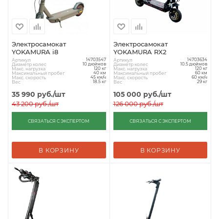
Электросамокат
Электросамокат
YOKAMURA i8
YOKAMURA RX2
Артикул
Артикул
14703547
14703634
Диаметр колес
Диаметр колес
10 дюймов
10.5 дюймов
Макс. нагрузка
Макс. нагрузка
120 кг
120 кг
Максимальный пробег
Максимальный пробег
40 км
60 км
Макс. скорость
Макс. скорость
45 км/ч
60 км/ч
Вес
Вес
18.5 кг
29 кг
35 990
руб.
/шт
105 000
руб.
/шт
43 200
руб.
/шт
126 000
руб.
/шт
СВЯЗАТЬСЯ С ЭКСПЕРТОМ
СВЯЗАТЬСЯ С ЭКСПЕРТОМ
В КОРЗИНУ
В КОРЗИНУ