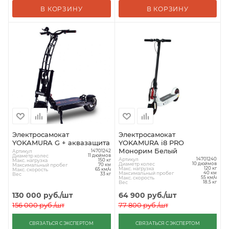
В КОРЗИНУ
В КОРЗИНУ
Электросамокат
Электросамокат
YOKAMURA G + аквазащита
YOKAMURA i8 PRO
Монорим Белый
Артикул
14701242
Диаметр колес
11 дюймов
Артикул
14701240
Макс. нагрузка
150 кг
Диаметр колес
10 дюймов
Максимальный пробег
70 км
Макс. нагрузка
120 кг
Макс. скорость
65 км/ч
Максимальный пробег
40 км
Вес
33 кг
Макс. скорость
55 км/ч
Вес
18.5 кг
130 000
руб.
/шт
64 900
руб.
/шт
156 000
руб.
/шт
77 800
руб.
/шт
СВЯЗАТЬСЯ С ЭКСПЕРТОМ
СВЯЗАТЬСЯ С ЭКСПЕРТОМ