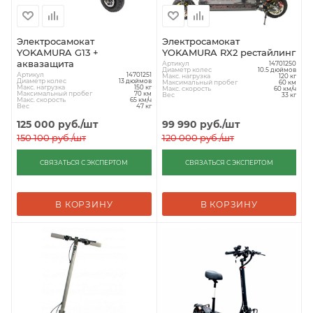
Электросамокат
Электросамокат
YOKAMURA G13 +
YOKAMURA RX2 рестайлинг
аквазащита
Артикул
14701250
Диаметр колес
10.5 дюймов
Артикул
14701251
Макс. нагрузка
120 кг
Диаметр колес
13 дюймов
Максимальный пробег
60 км
Макс. нагрузка
150 кг
Макс. скорость
60 км/ч
Максимальный пробег
70 км
Вес
33 кг
Макс. скорость
65 км/ч
Вес
47 кг
125 000
руб.
/шт
99 990
руб.
/шт
150 100
руб.
/шт
120 000
руб.
/шт
СВЯЗАТЬСЯ С ЭКСПЕРТОМ
СВЯЗАТЬСЯ С ЭКСПЕРТОМ
В КОРЗИНУ
В КОРЗИНУ