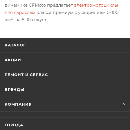
динамике CFMoto предлагает
электромотоциклы
для взрослых
класса премиум с ускорением 0-100
км/ч за 8-10 секунд.
КАТАЛОГ
АКЦИИ
РЕМОНТ И СЕРВИС
БРЕНДЫ
КОМПАНИЯ
ГОРОДА