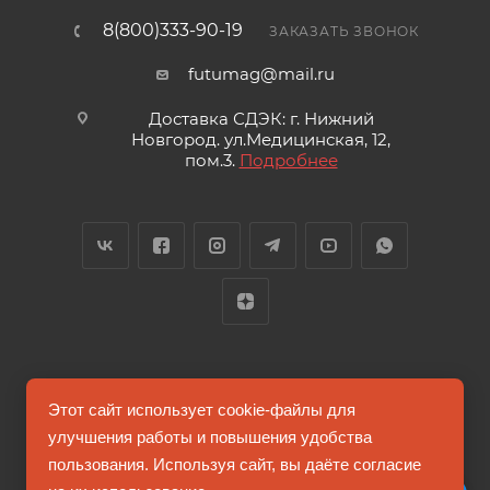
8(800)333-90-19
ЗАКАЗАТЬ ЗВОНОК
futumag@mail.ru
Доставка СДЭК: г. Нижний
Новгород. ул.Медицинская, 12,
пом.3.
Подробнее
2026 © FUTUMAG.RU
Этот сайт использует cookie-файлы для
улучшения работы и повышения удобства
пользования. Используя сайт, вы даёте согласие
Информация на сайте не является публичной офертой