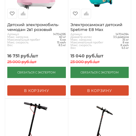
Детский электромобиль-
Электросамокат детский
чемодан 2в1 розовый
Spetime E8 Max
Артикул
Артикул
14704095
14704094
Макс. нагрузка
Диаметр колес
60 кг
3.5 дюймов
Максимальный пробег
Макс. нагрузка
6 км
35 кг
Макс. скорость
Максимальный пробег
15 км/ч
8 км
Вес
Макс. скорость
8.5 кг
8 км/ч
Вес
6.5 кг
16 751
руб.
/шт
15 040
руб.
/шт
25 000
руб.
/шт
23 000
руб.
/шт
СВЯЗАТЬСЯ С ЭКСПЕРТОМ
СВЯЗАТЬСЯ С ЭКСПЕРТОМ
В КОРЗИНУ
В КОРЗИНУ