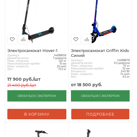
Электросамокат Hover-1
Электросамокат Griffin Kids
Синий
Артикул
14699858
Диаметр колес
7 дюймов
Артикул
14699879
Макс. нагрузка
120 кг
Диаметр колес
6.5 дюймов
Максимальный пробег
15 км
Макс. нагрузка
70 кг
Макс. скорость
25 км/ч
Максимальный пробег
10 км
Вес
13.5 кг
Мощность
240 Вт
Макс. скорость
14 км/ч
Вес
6.5 кг
17 900
руб.
/шт
от
18 500 руб.
21 400
руб.
/шт
СВЯЗАТЬСЯ С ЭКСПЕРТОМ
СВЯЗАТЬСЯ С ЭКСПЕРТОМ
В КОРЗИНУ
ПОДРОБНЕЕ