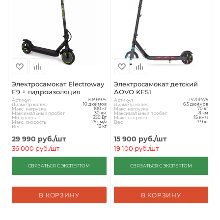
Электросамокат Electroway
Электросамокат детский
E9 + гидроизоляция
AOVO KES1
Артикул
Артикул
14699974
14701475
Диаметр колес
Диаметр колес
10 дюймов
6.5 дюймов
Макс. нагрузка
Макс. нагрузка
100 кг
70 кг
Максимальный пробег
Максимальный пробег
30 км
8 км
Мощность
Макс. скорость
350 Вт
15 км/ч
Макс. скорость
Вес
25 км/ч
7.9 кг
Вес
13 кг
29 990
руб.
/шт
15 900
руб.
/шт
36 000
руб.
/шт
19 100
руб.
/шт
СВЯЗАТЬСЯ С ЭКСПЕРТОМ
СВЯЗАТЬСЯ С ЭКСПЕРТОМ
В КОРЗИНУ
В КОРЗИНУ