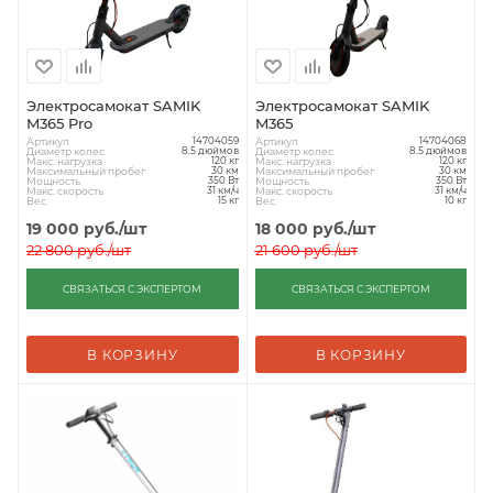
Электросамокат SAMIK
Электросамокат SAMIK
M365 Pro
M365
Артикул
Артикул
14704059
14704068
Диаметр колес
Диаметр колес
8.5 дюймов
8.5 дюймов
Макс. нагрузка
Макс. нагрузка
120 кг
120 кг
Максимальный пробег
Максимальный пробег
30 км
30 км
Мощность
Мощность
350 Вт
350 Вт
Макс. скорость
Макс. скорость
31 км/ч
31 км/ч
Вес
Вес
15 кг
10 кг
19 000
руб.
/шт
18 000
руб.
/шт
22 800
руб.
/шт
21 600
руб.
/шт
СВЯЗАТЬСЯ С ЭКСПЕРТОМ
СВЯЗАТЬСЯ С ЭКСПЕРТОМ
В КОРЗИНУ
В КОРЗИНУ