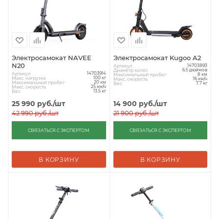
Электросамокат NAVEE
Электросамокат Kugoo A2
N20
Артикул
14703893
Диаметр колес
6.5 дюймов
Артикул
14703914
Максимальный пробег
8 км
Макс. нагрузка
100 кг
Макс. скорость
16 км/ч
Максимальный пробег
20 км
Вес
7.7 кг
Макс. скорость
25 км/ч
Вес
13.5 кг
25 990
руб.
/шт
14 900
руб.
/шт
42 990
руб.
/шт
21 900
руб.
/шт
СВЯЗАТЬСЯ С ЭКСПЕРТОМ
СВЯЗАТЬСЯ С ЭКСПЕРТОМ
В КОРЗИНУ
В КОРЗИНУ