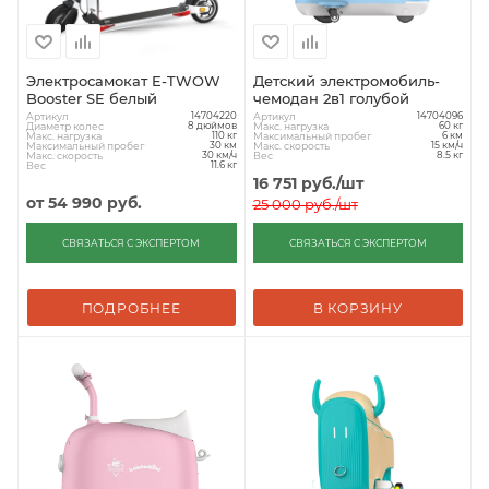
Электросамокат E-TWOW
Детский электромобиль-
Booster SE белый
чемодан 2в1 голубой
Артикул
Артикул
14704220
14704096
Диаметр колес
Макс. нагрузка
8 дюймов
60 кг
Макс. нагрузка
Максимальный пробег
110 кг
6 км
Максимальный пробег
Макс. скорость
30 км
15 км/ч
Макс. скорость
Вес
30 км/ч
8.5 кг
Вес
11.6 кг
16 751
руб.
/шт
от
54 990 руб.
25 000
руб.
/шт
СВЯЗАТЬСЯ С ЭКСПЕРТОМ
СВЯЗАТЬСЯ С ЭКСПЕРТОМ
ПОДРОБНЕЕ
В КОРЗИНУ