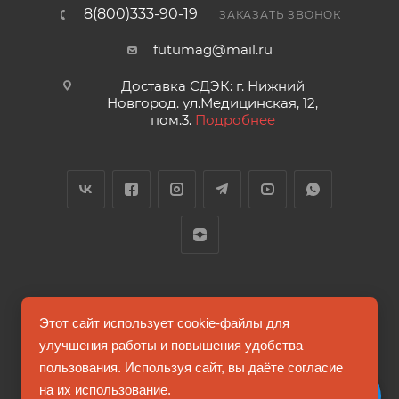
8(800)333-90-19
ЗАКАЗАТЬ ЗВОНОК
futumag@mail.ru
Доставка СДЭК: г. Нижний
Новгород. ул.Медицинская, 12,
пом.3.
Подробнее
2026 © FUTUMAG.RU
Этот сайт использует cookie-файлы для
улучшения работы и повышения удобства
пользования. Используя сайт, вы даёте согласие
Информация на сайте не является публичной офертой
на их использование.