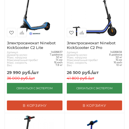
Электросамокат Ninebot
Электросамокат Ninebot
KickScooter C2 Lite
KickScooter C2 Pro
Артикул
Артикул
14699837
14699838
Диаметр колес
Диаметр колес
7 дюймов
8 дюймов
Макс. нагрузка
Макс. нагрузка
50 кг
50 кг
Максимальный пробег
Максимальный пробег
14 км
16 км
Макс. скорость
Макс. скорость
16 км/ч
16 км/ч
Вес
Вес
7.8 кг
10 кг
29 990
руб.
/шт
26 500
руб.
/шт
36 000
руб.
/шт
41 800
руб.
/шт
СВЯЗАТЬСЯ С ЭКСПЕРТОМ
СВЯЗАТЬСЯ С ЭКСПЕРТОМ
В КОРЗИНУ
В КОРЗИНУ