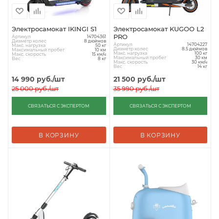
Электросамокат IKINGI S1
Электросамокат KUGOO L2
PRO
Артикул
14704361
Диаметр колес
8 дюймов
Артикул
14704227
Макс. нагрузка
50 кг
Диаметр колес
8.5 дюймов
Максимальный пробег
10 км
Макс. нагрузка
100 кг
Макс. скорость
15 км/ч
Максимальный пробег
30 км
Вес
8 кг
Макс. скорость
30 км/ч
Вес
14 кг
14 990
руб.
/шт
21 500
руб.
/шт
25 000
руб.
/шт
35 990
руб.
/шт
СВЯЗАТЬСЯ С ЭКСПЕРТОМ
СВЯЗАТЬСЯ С ЭКСПЕРТОМ
В КОРЗИНУ
В КОРЗИНУ