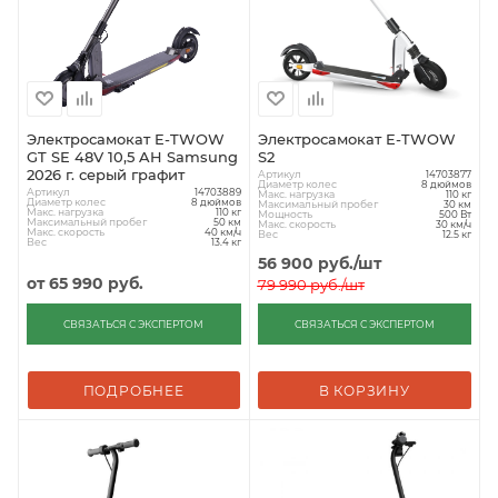
Электросамокат E-TWOW
Электросамокат E-TWOW
GT SE 48V 10,5 AH Samsung
S2
2026 г. серый графит
Артикул
14703877
Диаметр колес
8 дюймов
Артикул
14703889
Макс. нагрузка
110 кг
Диаметр колес
8 дюймов
Максимальный пробег
30 км
Макс. нагрузка
110 кг
Мощность
500 Вт
Максимальный пробег
50 км
Макс. скорость
30 км/ч
Макс. скорость
40 км/ч
Вес
12.5 кг
Вес
13.4 кг
56 900
руб.
/шт
от
65 990 руб.
79 990
руб.
/шт
СВЯЗАТЬСЯ С ЭКСПЕРТОМ
СВЯЗАТЬСЯ С ЭКСПЕРТОМ
ПОДРОБНЕЕ
В КОРЗИНУ