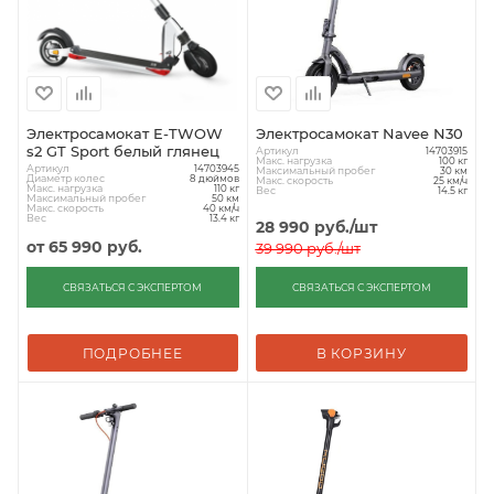
Электросамокат E-TWOW
Электросамокат Navee N30
s2 GT Sport белый глянец
Артикул
14703915
Макс. нагрузка
100 кг
Артикул
14703945
Максимальный пробег
30 км
Диаметр колес
8 дюймов
Макс. скорость
25 км/ч
Макс. нагрузка
110 кг
Вес
14.5 кг
Максимальный пробег
50 км
Макс. скорость
40 км/ч
Вес
13.4 кг
28 990
руб.
/шт
от
65 990 руб.
39 990
руб.
/шт
СВЯЗАТЬСЯ С ЭКСПЕРТОМ
СВЯЗАТЬСЯ С ЭКСПЕРТОМ
ПОДРОБНЕЕ
В КОРЗИНУ