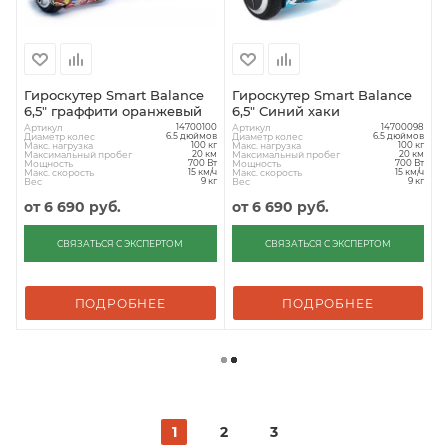
Гироскутер Smart Balance
Гироскутер Smart Balance
6,5" граффити оранжевый
6,5" Синий хаки
Артикул
Артикул
14700100
14700098
Диаметр колес
Диаметр колес
6.5 дюймов
6.5 дюймов
Макс. нагрузка
Макс. нагрузка
100 кг
100 кг
Максимальный пробег
Максимальный пробег
20 км
20 км
Мощность
Мощность
700 Вт
700 Вт
Макс. скорость
Макс. скорость
15 км/ч
15 км/ч
Вес
Вес
9 кг
9 кг
от
6 690 руб.
от
6 690 руб.
СВЯЗАТЬСЯ С ЭКСПЕРТОМ
СВЯЗАТЬСЯ С ЭКСПЕРТОМ
ПОДРОБНЕЕ
ПОДРОБНЕЕ
1
2
3