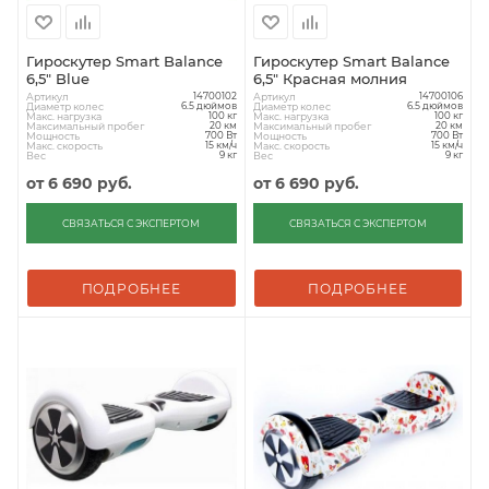
Гироскутер Smart Balance
Гироскутер Smart Balance
6,5" Blue
6,5" Красная молния
Артикул
Артикул
14700102
14700106
Диаметр колес
Диаметр колес
6.5 дюймов
6.5 дюймов
Макс. нагрузка
Макс. нагрузка
100 кг
100 кг
Максимальный пробег
Максимальный пробег
20 км
20 км
Мощность
Мощность
700 Вт
700 Вт
Макс. скорость
Макс. скорость
15 км/ч
15 км/ч
Вес
Вес
9 кг
9 кг
от
6 690 руб.
от
6 690 руб.
СВЯЗАТЬСЯ С ЭКСПЕРТОМ
СВЯЗАТЬСЯ С ЭКСПЕРТОМ
ПОДРОБНЕЕ
ПОДРОБНЕЕ