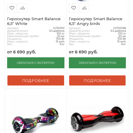
Гироскутер Smart Balance
Гироскутер Smart Balance
6,5" White
6,5" Angry birds
Артикул
Артикул
14700101
14700099
Диаметр колес
Диаметр колес
6.5 дюймов
6.5 дюймов
Макс. нагрузка
Макс. нагрузка
100 кг
100 кг
Максимальный пробег
Максимальный пробег
20 км
20 км
Мощность
Мощность
700 Вт
700 Вт
Макс. скорость
Макс. скорость
15 км/ч
15 км/ч
Вес
Вес
9 кг
9 кг
от
6 690 руб.
от
6 690 руб.
СВЯЗАТЬСЯ С ЭКСПЕРТОМ
СВЯЗАТЬСЯ С ЭКСПЕРТОМ
ПОДРОБНЕЕ
ПОДРОБНЕЕ