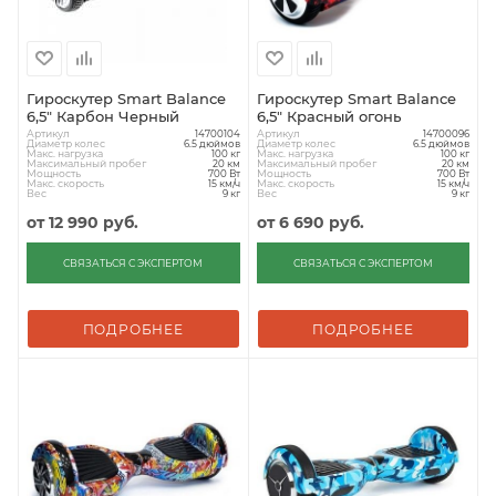
Гироскутер Smart Balance
Гироскутер Smart Balance
6,5" Карбон Черный
6,5" Красный огонь
Артикул
Артикул
14700104
14700096
Диаметр колес
Диаметр колес
6.5 дюймов
6.5 дюймов
Макс. нагрузка
Макс. нагрузка
100 кг
100 кг
Максимальный пробег
Максимальный пробег
20 км
20 км
Мощность
Мощность
700 Вт
700 Вт
Макс. скорость
Макс. скорость
15 км/ч
15 км/ч
Вес
Вес
9 кг
9 кг
от
12 990 руб.
от
6 690 руб.
СВЯЗАТЬСЯ С ЭКСПЕРТОМ
СВЯЗАТЬСЯ С ЭКСПЕРТОМ
ПОДРОБНЕЕ
ПОДРОБНЕЕ