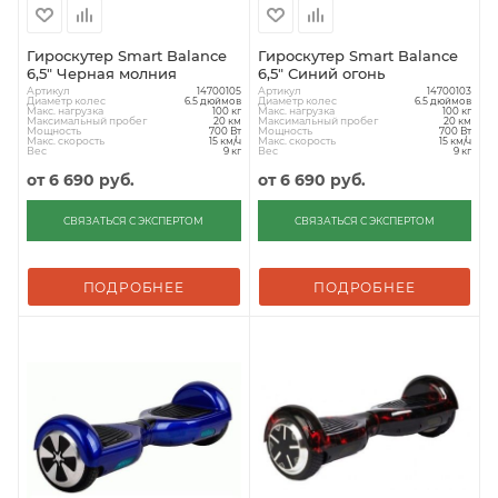
Гироскутер Smart Balance
Гироскутер Smart Balance
6,5" Черная молния
6,5" Синий огонь
Артикул
Артикул
14700105
14700103
Диаметр колес
Диаметр колес
6.5 дюймов
6.5 дюймов
Макс. нагрузка
Макс. нагрузка
100 кг
100 кг
Максимальный пробег
Максимальный пробег
20 км
20 км
Мощность
Мощность
700 Вт
700 Вт
Макс. скорость
Макс. скорость
15 км/ч
15 км/ч
Вес
Вес
9 кг
9 кг
от
6 690 руб.
от
6 690 руб.
СВЯЗАТЬСЯ С ЭКСПЕРТОМ
СВЯЗАТЬСЯ С ЭКСПЕРТОМ
ПОДРОБНЕЕ
ПОДРОБНЕЕ