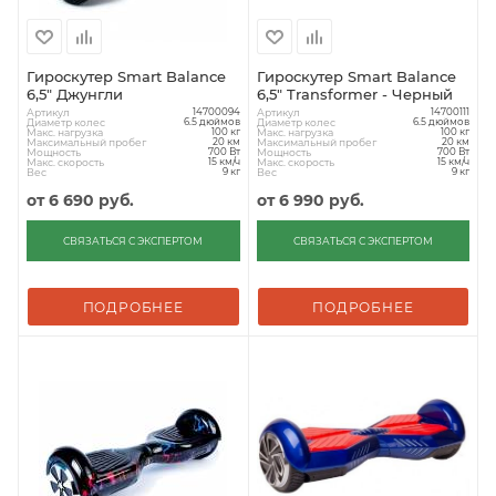
Гироскутер Smart Balance
Гироскутер Smart Balance
6,5" Джунгли
6,5" Transformer - Черный
Артикул
Артикул
14700094
14700111
Диаметр колес
Диаметр колес
6.5 дюймов
6.5 дюймов
Макс. нагрузка
Макс. нагрузка
100 кг
100 кг
Максимальный пробег
Максимальный пробег
20 км
20 км
Мощность
Мощность
700 Вт
700 Вт
Макс. скорость
Макс. скорость
15 км/ч
15 км/ч
Вес
Вес
9 кг
9 кг
от
6 690 руб.
от
6 990 руб.
СВЯЗАТЬСЯ С ЭКСПЕРТОМ
СВЯЗАТЬСЯ С ЭКСПЕРТОМ
ПОДРОБНЕЕ
ПОДРОБНЕЕ