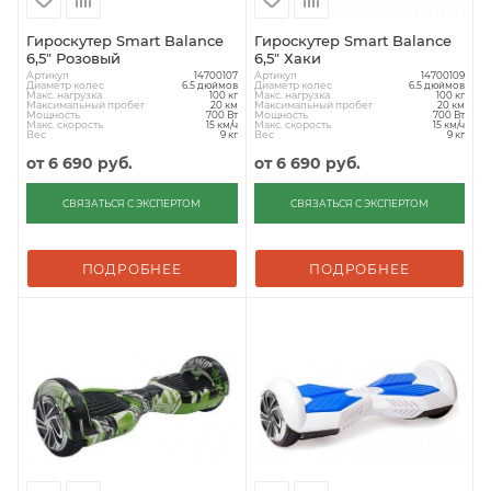
Гироскутер Smart Balance
Гироскутер Smart Balance
6,5" Розовый
6,5" Хаки
Артикул
Артикул
14700107
14700109
Диаметр колес
Диаметр колес
6.5 дюймов
6.5 дюймов
Макс. нагрузка
Макс. нагрузка
100 кг
100 кг
Максимальный пробег
Максимальный пробег
20 км
20 км
Мощность
Мощность
700 Вт
700 Вт
Макс. скорость
Макс. скорость
15 км/ч
15 км/ч
Вес
Вес
9 кг
9 кг
от
6 690 руб.
от
6 690 руб.
СВЯЗАТЬСЯ С ЭКСПЕРТОМ
СВЯЗАТЬСЯ С ЭКСПЕРТОМ
ПОДРОБНЕЕ
ПОДРОБНЕЕ