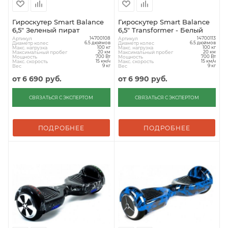
Гироскутер Smart Balance
Гироскутер Smart Balance
6,5" Зеленый пират
6,5" Transformer - Белый
Артикул
Артикул
14700108
14700113
Диаметр колес
Диаметр колес
6.5 дюймов
6.5 дюймов
Макс. нагрузка
Макс. нагрузка
100 кг
100 кг
Максимальный пробег
Максимальный пробег
20 км
20 км
Мощность
Мощность
700 Вт
700 Вт
Макс. скорость
Макс. скорость
15 км/ч
15 км/ч
Вес
Вес
9 кг
9 кг
от
6 690 руб.
от
6 990 руб.
СВЯЗАТЬСЯ С ЭКСПЕРТОМ
СВЯЗАТЬСЯ С ЭКСПЕРТОМ
ПОДРОБНЕЕ
ПОДРОБНЕЕ