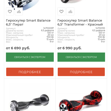
Гироскутер Smart Balance
Гироскутер Smart Balance
6,5" Пират
6,5" Transformer - Красный
Артикул
Артикул
14700097
14700110
Диаметр колес
Диаметр колес
6.5 дюймов
6.5 дюймов
Макс. нагрузка
Макс. нагрузка
100 кг
100 кг
Максимальный пробег
Максимальный пробег
20 км
20 км
Мощность
Мощность
700 Вт
700 Вт
Макс. скорость
Макс. скорость
15 км/ч
15 км/ч
Вес
Вес
9 кг
9 кг
от
6 690 руб.
от
6 990 руб.
СВЯЗАТЬСЯ С ЭКСПЕРТОМ
СВЯЗАТЬСЯ С ЭКСПЕРТОМ
ПОДРОБНЕЕ
ПОДРОБНЕЕ