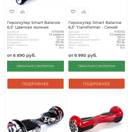
Гироскутер Smart Balance
Гироскутер Smart Balance
6,5" Цветная молния
6,5" Transformer - Синий
Артикул
Артикул
14700095
14700112
Диаметр колес
Диаметр колес
6.5 дюймов
6.5 дюймов
Макс. нагрузка
Макс. нагрузка
100 кг
100 кг
Максимальный пробег
Максимальный пробег
20 км
20 км
Мощность
Мощность
700 Вт
700 Вт
Макс. скорость
Макс. скорость
15 км/ч
15 км/ч
Вес
Вес
9 кг
9 кг
от
6 690 руб.
от
6 990 руб.
СВЯЗАТЬСЯ С ЭКСПЕРТОМ
СВЯЗАТЬСЯ С ЭКСПЕРТОМ
ПОДРОБНЕЕ
ПОДРОБНЕЕ