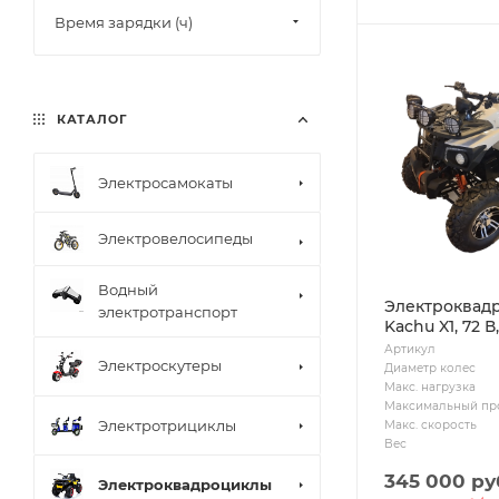
Время зарядки (ч)
КАТАЛОГ
Электросамокаты
Электровелосипеды
Водный
Электроквад
электротранспорт
Kachu X1, 72 В
Артикул
Электроскутеры
Диаметр колес
Макс. нагрузка
Максимальный пр
Электротрициклы
Макс. скорость
Вес
345 000
ру
Электроквадроциклы