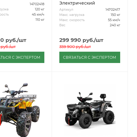
Электрический
14702418
120 кг
рузка
14702417
Артикул
45 км/ч
рость
150 кг
Макс. нагрузка
110 кг
55 км/ч
Макс. скорость
240 кг
Вес
90
руб.
/шт
299 990
руб.
/шт
руб.
/шт
359 900
руб.
/шт
ТЬСЯ С ЭКСПЕРТОМ
СВЯЗАТЬСЯ С ЭКСПЕРТОМ