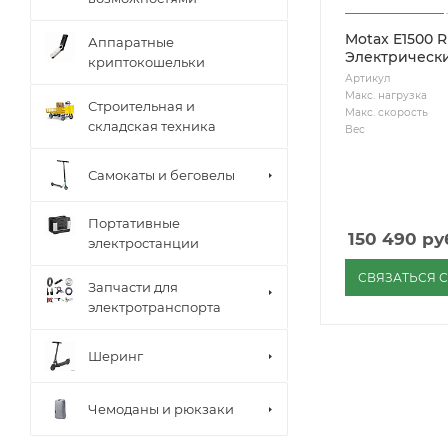
Motax E1500 R
Аппаратные
Электрическ
криптокошельки
Артикул
Макс. нагрузка
Строительная и
Макс. скорость
складская техника
Вес
Самокаты и беговелы
Портативные
150 490
ру
электростанции
СВЯЗАТЬСЯ 
Запчасти для
электротранспорта
Шеринг
Чемоданы и рюкзаки