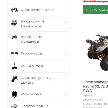
414 000
руб.
/ш
Электромотоциклы
СВЯЗАТЬСЯ 
Квадроциклы
бензиновые
Бензиновые
мотоциклы
Гироскутеры
Мини сигвеи
Электроскутеры для
Электроквад
дрифта
Kachu X2, 72 В
RWD
Моноколеса
Артикул
Диаметр колес
Максимальный пр
Электрокартинг
Макс. скорость