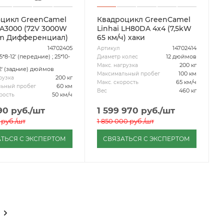
цикл GreenCamel
Квадроцикл GreenCamel
 A3000 (72V 3000W
Linhai LH80DA 4x4 (7,5kW
um Дифференциал)
65 км/ч) хаки
14702405
14702414
Артикул
5*8-12' (передние) ; 25*10-
12 дюймов
Диаметр колес
200 кг
Макс. нагрузка
2' (задние) дюймов
100 км
Максимальный пробег
200 кг
рузка
65 км/ч
Макс. скорость
60 км
ьный пробег
460 кг
Вес
50 км/ч
рость
90
руб.
/шт
1 599 970
руб.
/шт
руб.
/шт
1 850 000
руб.
/шт
ТЬСЯ С ЭКСПЕРТОМ
СВЯЗАТЬСЯ С ЭКСПЕРТОМ