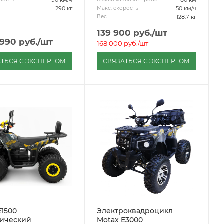
290 кг
50 км/ч
Макс. скорость
128.7 кг
Вес
139 900
руб.
/шт
 990
руб.
/шт
168 000
руб.
/шт
ТЬСЯ С ЭКСПЕРТОМ
СВЯЗАТЬСЯ С ЭКСПЕРТОМ
E1500
Электроквадроцикл
ический
Motax E3000