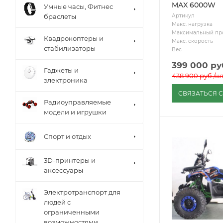
MAX 6000W
Умные часы, Фитнес
Артикул
браслеты
Макс. нагрузка
Максимальный пр
Квадрокоптеры и
Макс. скорость
стабилизаторы
Вес
399 000
ру
Гаджеты и
438 900
руб.
/ш
электроника
СВЯЗАТЬСЯ 
Радиоуправляемые
модели и игрушки
Спорт и отдых
3D-принтеры и
аксессуары
Электротранспорт для
людей с
ограниченными
возможностями