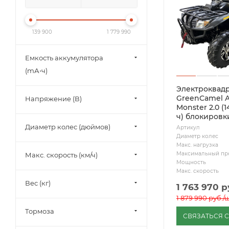
139 900
1 779 990
Емкость аккумулятора
(mА⋅ч)
Электроквад
GreenCamel A
Напряжение (В)
Monster 2.0 (
ч) блокировк
Диаметр колес (дюймов)
Артикул
Диаметр колес
Макс. нагрузка
Максимальный пр
Макс. скорость (км/ч)
Мощность
Макс. скорость
Вес (кг)
1 763 970
р
1 879 990
руб.
/
Тормоза
СВЯЗАТЬСЯ 