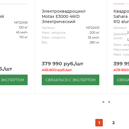
Электроквадроцикл
Квадро
ий
Motax E3000 4WD
Sahara
Электрический
R12 al
14702416
120 кг
14702415
Артикул
Артикул
45 км/ч
200 кг
2
Макс. нагрузка
Диаметр
110 кг
55 км/ч
Макс. скорость
колес
1
280 кг
Вес
Макс. наг
Максимал
Макс. ско
379 990
руб.
/шт
399 9
б.
/шт
455 900
руб.
/шт
479 900
С ЭКСПЕРТОМ
СВЯЗАТЬСЯ С ЭКСПЕРТОМ
СВЯЗА
1
2