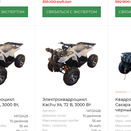
т
355 100
руб.
/шт
592 900
С ЭКСПЕРТОМ
СВЯЗАТЬСЯ С ЭКСПЕРТОМ
СВЯЗА
роцикл
Электроквадроцикл
Квадро
, 3000 Вт,
Kachu X4, 72 В, 3000 Вт
Сахара
черны
14702426
Артикул
10 дюймов
Диаметр колес
14702425
Артикул
55 км
Максимальный пробег
10 дюймов
Макс. наг
55 км/ч
Макс. скорость
55 км
обег
Максимал
245 кг
Вес
55 км/ч
Макс. ско