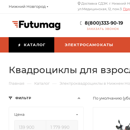
Доставка СДЭК: г. Нижний Н
Нижний Новгород
ул.Медицинская, 12, пом.3.
Под
8(800)333-90-19
ЗАКАЗАТЬ ЗВОНОК
КАТАЛОГ
ЭЛЕКТРОСАМОКАТЫ
Квадроциклы для взрос
—
—
Главная
Каталог
Электроквадроциклы в Нижнем Но
По умолчанию (уб
ФИЛЬТР
Цена