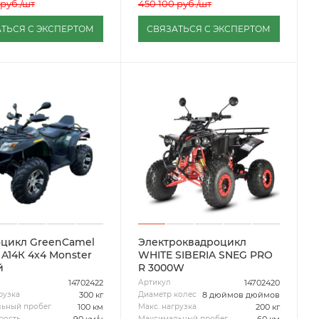
руб.
/шт
450 100
руб.
/шт
ТЬСЯ С ЭКСПЕРТОМ
СВЯЗАТЬСЯ С ЭКСПЕРТОМ
цикл GreenCamel
Электроквадроцикл
 A14К 4x4 Monster
WHITE SIBERIA SNEG PRO
й
R 3000W
14702422
14702420
Артикул
300 кг
8 дюймов дюймов
рузка
Диаметр колес
100 км
200 кг
ьный пробег
Макс. нагрузка
90 км/ч
60 км
рость
Максимальный пробег