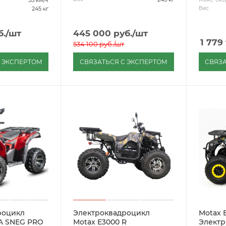
245 кг
Вес
б.
/шт
445 000
руб.
/шт
1 779
534 100
руб.
/шт
С ЭКСПЕРТОМ
СВЯЗАТЬСЯ С ЭКСПЕРТОМ
СВЯЗА
роцикл
Электроквадроцикл
Motax 
IA SNEG PRO
Motax E3000 R
Электр