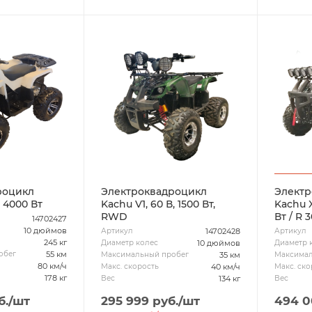
роцикл
Электроквадроцикл
Электр
, 4000 Вт
Kachu V1, 60 В, 1500 Вт,
Kachu X
RWD
Вт / R 
14702427
10 дюймов
14702428
Артикул
Артикул
245 кг
10 дюймов
Диаметр колес
Диаметр 
55 км
обег
35 км
Максимальный пробег
Максимал
80 км/ч
40 км/ч
Макс. скорость
Макс. ско
178 кг
134 кг
Вес
Вес
б.
/шт
295 999
руб.
/шт
494 0