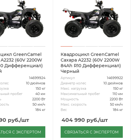
цикл GreenCamel
Квадроцикл GreenCamel
 A2232 (60V 2200W
Сахара A2232 (60V 2200W
10 Дифференциал)
84Ah R10 Дифференциал)
й
Черный
14699924
14699922
Артикул
10 дюймов
10 дюймов
колес
Диаметр колес
150 кг
150 кг
рузка
Макс. нагрузка
40 км
110 км
ьный пробег
Максимальный пробег
2200 Вт
2200 Вт
ь
Мощность
50 км/ч
50 км/ч
рость
Макс. скорость
184 кг
184 кг
Вес
90
руб.
/шт
404 990
руб.
/шт
ТЬСЯ С ЭКСПЕРТОМ
СВЯЗАТЬСЯ С ЭКСПЕРТОМ