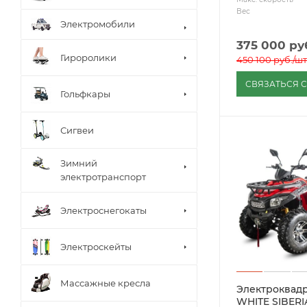
Вес
Электромобили
375 000
ру
Гироролики
450 100
руб.
/шт
СВЯЗАТЬСЯ 
Гольфкары
Сигвеи
Зимний
электротранспорт
Электроснегокаты
Электроскейты
Массажные кресла
Электроквад
WHITE SIBER